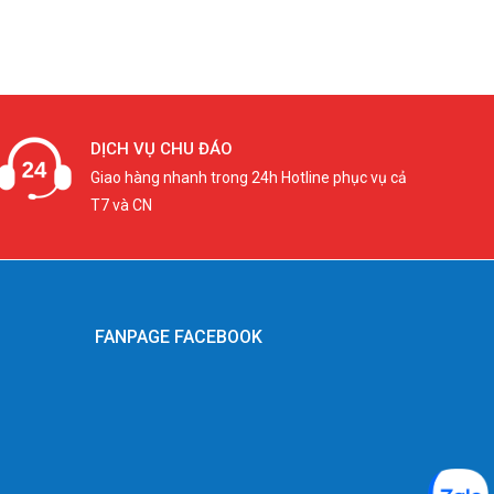
DỊCH VỤ CHU ĐÁO
Giao hàng nhanh trong 24h Hotline phục vụ cả
T7 và CN
FANPAGE FACEBOOK
g