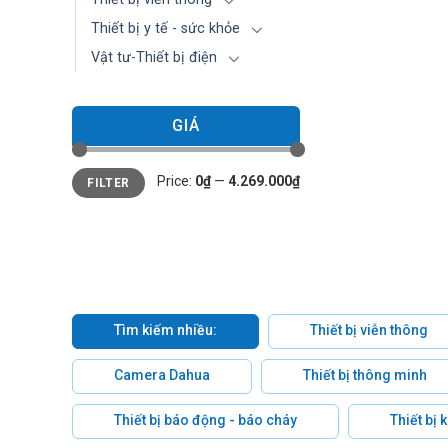
Thiết bị y tế - sức khỏe
Vật tư-Thiết bị điện
GIÁ
Min
Max
Price:
0₫
—
4.269.000₫
FILTER
price
price
Tìm kiếm nhiều:
Thiết bị viễn thông
Camera Dahua
Thiết bị thông minh
Thiết bị báo động - báo cháy
Thiết bị