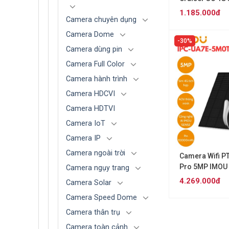
K7FP-3H0TE)
1.185.000đ
Camera chuyên dụng
Camera Dome
30%
Camera dùng pin
Camera Full Color
Camera hành trình
Camera HDCVI
Camera HDTVI
Camera IoT
Camera IP
Camera ngoài trời
Camera Wifi P
Pro 5MP IMOU
Camera ngụy trang
5M0T2-EU/FS
4.269.000đ
Camera Solar
Camera Speed Dome
Camera thân trụ
Camera toàn cảnh