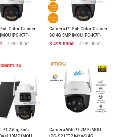
Full Color Cruiser
Camera PT Full Color Cruiser
IMOU IPC-K7F-
SC 4G 5MP IMOU IPC-K7F-
5M1T-X
đ
4.699.000đ
3.499.000đ
4.999.000đ
 PT 2 ống kính,
Camera Wifi PT 2MP iMOU
Dual 10MP IMOU
IPC-S21FTP kết nối 4G