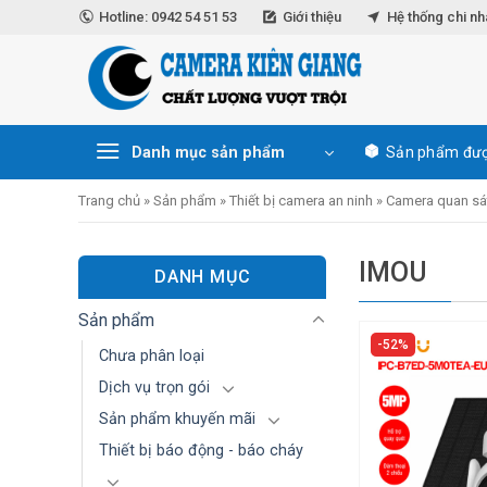
Skip
Hotline: 0942 54 51 53
Giới thiệu
Hệ thống chi n
to
content
Danh mục sản phẩm
Sản phẩm đượ
Trang chủ
»
Sản phẩm
»
Thiết bị camera an ninh
»
Camera quan sá
IMOU
DANH MỤC
Sản phẩm
52%
Chưa phân loại
Dịch vụ trọn gói
Sản phẩm khuyến mãi
Thiết bị báo động - báo cháy