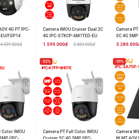
OV 4G PT IPC-
Camera IMOU Cruiser Dual 2C
Camera PT 
-EU/FSP14
4G IPC-S7XCP-6M1TED-EU
SC 4G 3MP 
pin Solar]
3M1T-X
4.599.000đ
1.599.000đ
3.459.000đ
3.289.000
52%
30%
l Color IMOU
Camera PT Full Color IMOU
Camera Wifi
 3MP (IPC-
Cruiser SC 4G 5MP (IPC-
NLMT AOV 