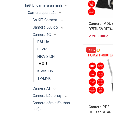
Thiết bị camera an ninh
Camera quan sát
Bộ KIT Camera
Camera IMOU A
Camera 360 độ
B7ED-5M0TEA
5MP [Kèm tấm 
Camera 4G
2.200.000đ
DAHUA
EZVIZ
48%
HIKVISION
IMOU
KBVISION
TP-LINK
Camera AI
Camera báo cháy
Camera cảm biến thân
Camera PT Ful
nhiệt
Cruiser SC 4G