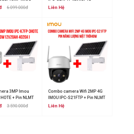
-10M0T2-EU
(CRUISER 4G)
đ
6.099.000đ
Liên Hệ
era 3MP Imou
Combo camera Wifi 2MP 4G
3HOTE + Pin NLMT
IMOU IPC-S21FTP + Pin NLMT
H 4020A1
40W
đ
3.590.000đ
Liên Hệ