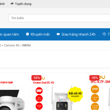
hánh
Tuyển dụng
c quan tâm
Khuyến mãi
Giao hàng nhanh 24h
7
t
»
Camera 4G
»
IMOU
54%
30%