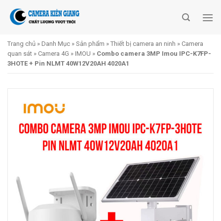
Skip
to
content
Trang chủ
»
Danh Mục
»
Sản phẩm
»
Thiết bị camera an ninh
»
Camera
quan sát
»
Camera 4G
»
IMOU
»
Combo camera 3MP Imou IPC-K7FP-
3HOTE + Pin NLMT 40W12V20AH 4020A1