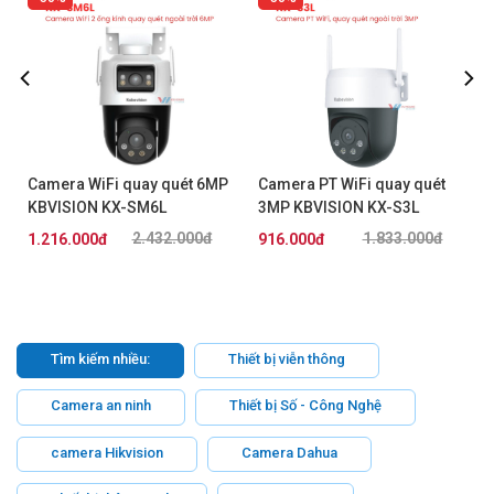
Camera WiFi quay quét 6MP
Camera PT WiFi quay quét
KBVISION KX-SM6L
3MP KBVISION KX-S3L
2.432.000đ
1.833.000đ
1.216.000đ
916.000đ
Tìm kiếm nhiều:
Thiết bị viễn thông
Camera an ninh
Thiết bị Số - Công Nghệ
camera Hikvision
Camera Dahua