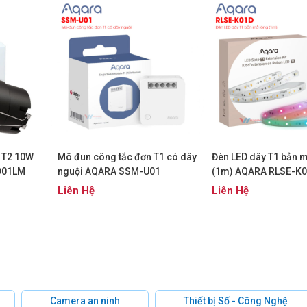
n T2 10W
Mô đun công tắc đơn T1 có dây
Đèn LED dây T1 bản 
D01LM
nguội AQARA SSM-U01
(1m) AQARA RLSE-K
Liên Hệ
Liên Hệ
Camera an ninh
Thiết bị Số - Công Nghệ