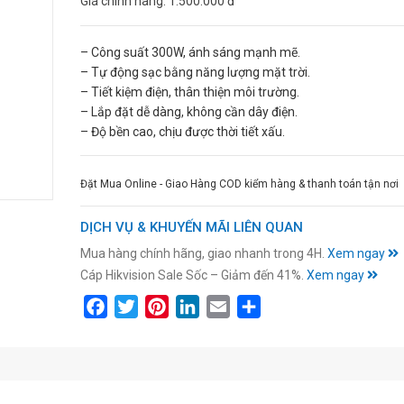
Giá chính hãng:
1.500.000 đ
– Công suất 300W, ánh sáng mạnh mẽ.
– Tự động sạc bằng năng lượng mặt trời.
– Tiết kiệm điện, thân thiện môi trường.
– Lắp đặt dễ dàng, không cần dây điện.
– Độ bền cao, chịu được thời tiết xấu.
Đặt Mua Online - Giao Hàng COD kiểm hàng & thanh toán tận nơi
DỊCH VỤ & KHUYẾN MÃI LIÊN QUAN
Mua hàng chính hãng, giao nhanh trong 4H.
Xem ngay
Cáp Hikvision Sale Sốc – Giảm đến 41%.
Xem ngay
Facebook
Twitter
Pinterest
LinkedIn
Email
Share