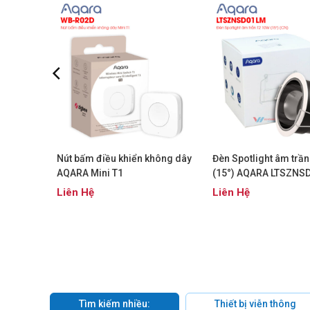
 mặt trời
Nút bấm điều khiển không dây
Đèn Spotlight âm trầ
0C-AS
AQARA Mini T1
(15°) AQARA LTSZNS
.000đ
Liên Hệ
Liên Hệ
Tìm kiếm nhiều:
Thiết bị viễn thông