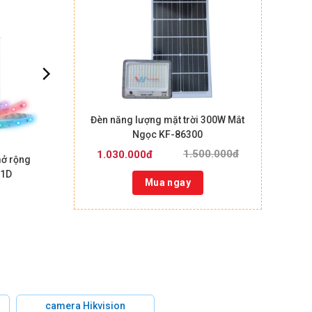
Đèn năng lượng mặt trời 300W Mắt
Ngọc KF-86300
1.500.000đ
1.030.000đ
mở rộng
01D
Mua ngay
camera Hikvision