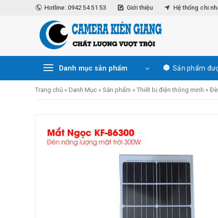
Skip
Hotline: 0942 54 51 53
Giới thiệu
Hệ thống chi n
to
content
Danh mục sản phẩm
Sản phẩm đượ
Trang chủ
»
Danh Mục
»
Sản phẩm
»
Thiết bị điện thông minh
»
Đè