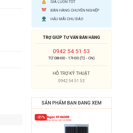
GIÁ LUÔN TỐT
BÁN HÀNG CHUYÊN NGHIỆP
HẬU MÃI CHU ĐÁO
TRỢ GIÚP TƯ VẤN BÁN HÀNG
0942 54 51 53
TỪ 08H00 - 17H30 (T2 - CN)
HỖ TRỢ KỸ THUẬT
0942 54 51 53
SẢN PHẨM BẠN ĐANG XEM
31%