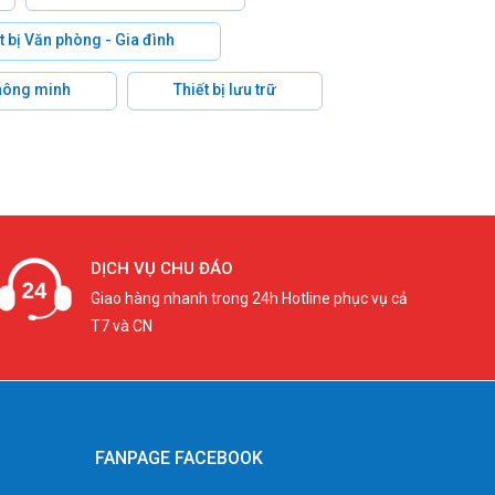
t bị Văn phòng - Gia đình
hông minh
Thiết bị lưu trữ
DỊCH VỤ CHU ĐÁO
Giao hàng nhanh trong 24h Hotline phục vụ cả
T7 và CN
FANPAGE FACEBOOK