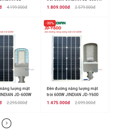
O
đ
4.199.000đ
1.809.000đ
2.579.000đ
30%
năng lượng mặt
Đèn đường năng lượng mặt
JINDIAN JD-600W
trời 600W JINDIAN JD-Y600
đ
2.295.000đ
1.475.000đ
2.099.000đ