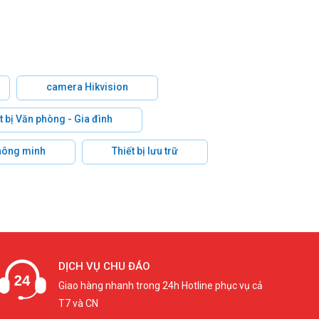
camera Hikvision
t bị Văn phòng - Gia đình
hông minh
Thiết bị lưu trữ
DỊCH VỤ CHU ĐÁO
Giao hàng nhanh trong 24h Hotline phục vụ cả
T7 và CN