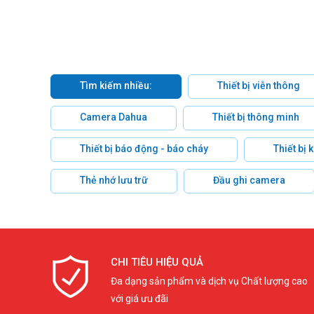
Tìm kiếm nhiều:
Thiết bị viễn thông
Camera Dahua
Thiết bị thông minh
Thiết bị báo động - báo cháy
Thiết bị
Thẻ nhớ lưu trữ
Đầu ghi camera
CHI TIÊU HIỆU QUẢ
Đa dạng sản phẩm và dịch vụ Chất lượng cao
với giá ưu đãi