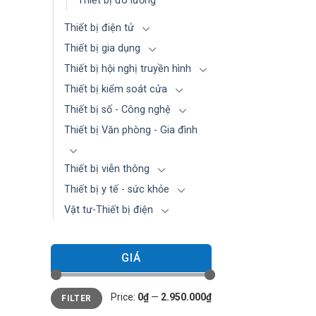
Thiết bị đo lường
Thiết bị điện tử
Thiết bị gia dụng
Thiết bị hội nghị truyền hình
Thiết bị kiểm soát cửa
Thiết bị số - Công nghệ
Thiết bị Văn phòng - Gia đình
Thiết bị viễn thông
Thiết bị y tế - sức khỏe
Vật tư-Thiết bị điện
GIÁ
Min
Max
Price:
0₫
—
2.950.000₫
FILTER
price
price