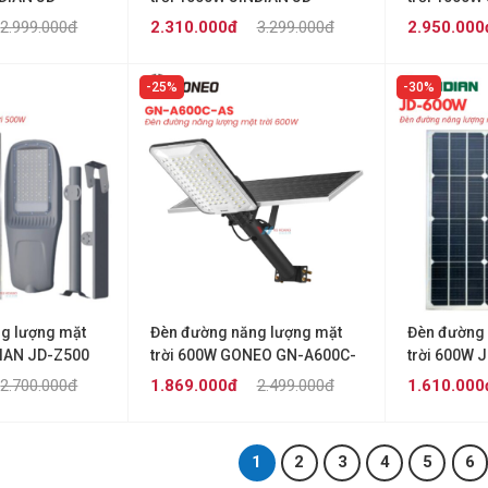
Z1000
Z1000-PR
2.999.000đ
2.310.000đ
3.299.000đ
2.950.000
25%
30%
g lượng mặt
Đèn đường năng lượng mặt
Đèn đường 
DIAN JD-Z500
trời 600W GONEO GN-A600C-
trời 600W 
AS
2.700.000đ
1.869.000đ
2.499.000đ
1.610.000
1
2
3
4
5
6