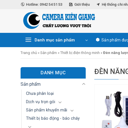
Skip
Hotline: 0942 54 51 53
Giới thiệu
Hệ thống chi n
to
content
Danh mục sản phẩm
Sản phẩm đượ
Trang chủ
»
Sản phẩm
»
Thiết bị điện thông minh
»
Đèn năng lượn
ĐÈN NĂNG
DANH MỤC
Sản phẩm
Chưa phân loại
Dịch vụ trọn gói
Sản phẩm khuyến mãi
Thiết bị báo động - báo cháy