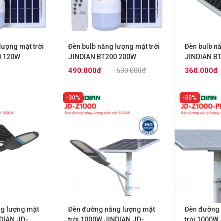
lượng mặt trời
Đèn bulb năng lượng mặt trời
Đèn bulb nă
0 120W
JINDIAN BT200 200W
JINDIAN B
490.000đ
630.000đ
360.000đ
30%
30%
g lượng mặt
Đèn đường năng lượng mặt
Đèn đường 
NDIAN JD-
trời 1000W JINDIAN JD-
trời 1000W