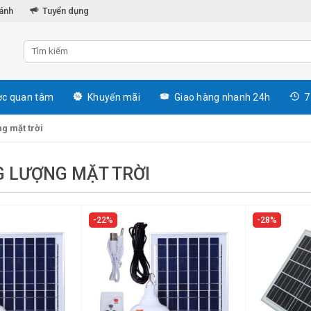
hánh
Tuyển dụng
c quan tâm
Khuyến mãi
Giao hàng nhanh 24h
7
g mặt trời
 LƯỢNG MẶT TRỜI
22%
28%