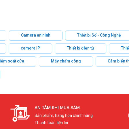
Camera an ninh
Thiết bị Số - Công Nghệ
camera IP
Thiết bị điện tử
Thiế
 kiểm soát cửa
Máy chấm công
Cảm biến t
AN TÂM KHI MUA SẮM
Sản phẩm, hàng hóa chính hãng
Thanh toán tiện lợi