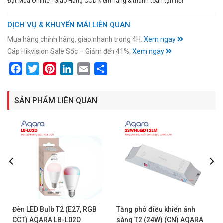
Đặt Mua Online - Giao Hàng COD kiểm hàng & thanh toán tận nơi
DỊCH VỤ & KHUYẾN MÃI LIÊN QUAN
Mua hàng chính hãng, giao nhanh trong 4H.
Xem ngay
Cáp Hikvision Sale Sốc – Giảm đến 41%.
Xem ngay
Facebook
Twitter
Pinterest
LinkedIn
Email
Share
SẢN PHẨM LIÊN QUAN
Đèn LED Bulb T2 (E27, RGB
Tăng phô điều khiển ánh
CCT) AQARA LB-L02D
sáng T2 (24W) (CN) AQARA