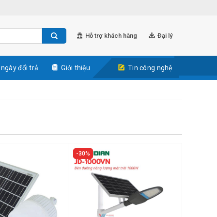
Hỗ trợ khách hàng
Đại lý
 ngày đổi trả
Giới thiệu
Tin công nghệ
30%