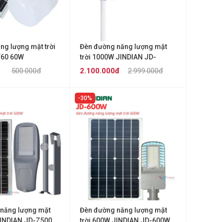
ng lượng mặt trời
Đèn đường năng lượng mặt
T60 60W
trời 1000W JINDIAN JD-
1000VN
500.000đ
2.100.000đ
2.999.000đ
30%
năng lượng mặt
Đèn đường năng lượng mặt
JINDIAN JD-Z500
trời 600W JINDIAN JD-600W