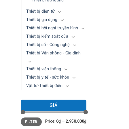
Thiết bị đo lường
Thiết bị điện tử
Thiết bị gia dụng
Thiết bị hội nghị truyền hình
Thiết bị kiểm soát cửa
Thiết bị số - Công nghệ
Thiết bị Văn phòng - Gia đình
Thiết bị viễn thông
Thiết bị y tế - sức khỏe
Vật tư-Thiết bị điện
GIÁ
Min
Max
Price:
0₫
—
2.950.000₫
FILTER
price
price