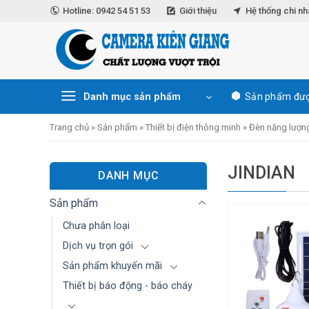
Skip
Hotline: 0942 54 51 53
Giới thiệu
Hệ thống chi n
to
content
Danh mục sản phẩm
Sản phẩm đượ
Trang chủ
»
Sản phẩm
»
Thiết bị điện thông minh
»
Đèn năng lượng
JINDIAN
DANH MỤC
Sản phẩm
Chưa phân loại
Dịch vụ trọn gói
Sản phẩm khuyến mãi
Thiết bị báo động - báo cháy