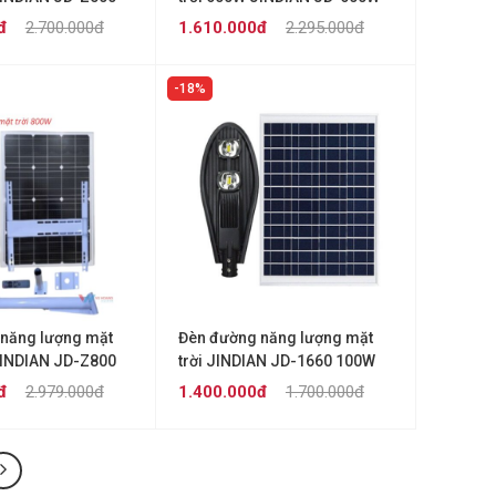
đ
2.700.000đ
1.610.000đ
2.295.000đ
18%
năng lượng mặt
Đèn đường năng lượng mặt
JINDIAN JD-Z800
trời JINDIAN JD-1660 100W
đ
2.979.000đ
1.400.000đ
1.700.000đ