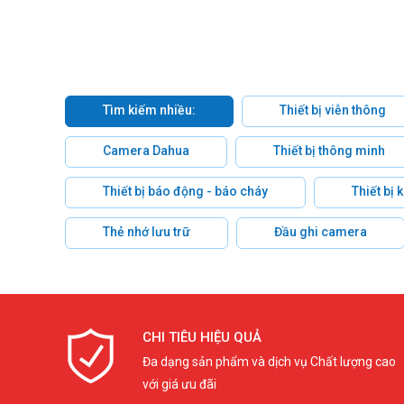
Tìm kiếm nhiều:
Thiết bị viễn thông
Camera Dahua
Thiết bị thông minh
Thiết bị báo động - báo cháy
Thiết bị
Thẻ nhớ lưu trữ
Đầu ghi camera
CHI TIÊU HIỆU QUẢ
Đa dạng sản phẩm và dịch vụ Chất lượng cao
với giá ưu đãi