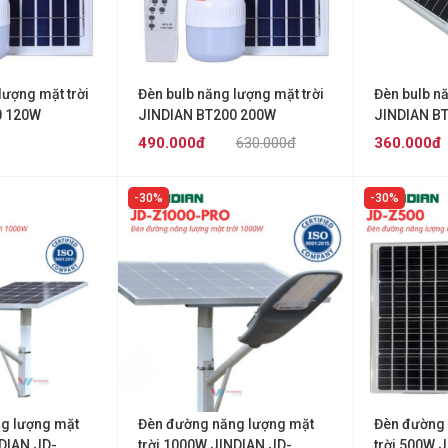
lượng mặt trời
Đèn bulb năng lượng mặt trời
Đèn bulb nă
0 120W
JINDIAN BT200 200W
JINDIAN B
490.000đ
630.000đ
360.000đ
30%
30%
g lượng mặt
Đèn đường năng lượng mặt
Đèn đường 
NDIAN JD-
trời 1000W JINDIAN JD-
trời 500W 