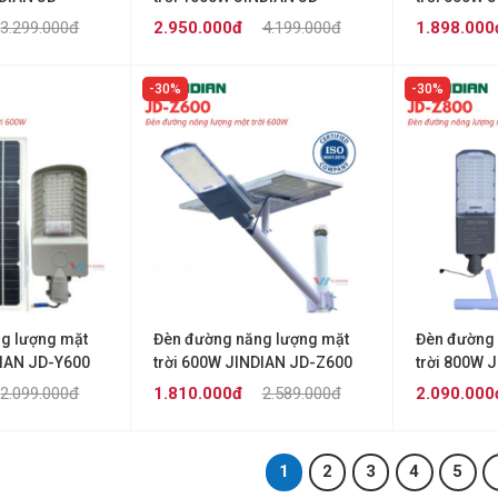
Z1000-PRO
3.299.000đ
2.950.000đ
4.199.000đ
1.898.000
30%
30%
g lượng mặt
Đèn đường năng lượng mặt
Đèn đường 
DIAN JD-Y600
trời 600W JINDIAN JD-Z600
trời 800W 
2.099.000đ
1.810.000đ
2.589.000đ
2.090.000
1
2
3
4
5