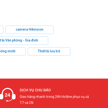
camera Hikvision
t bị Văn phòng - Gia đình
hông minh
Thiết bị lưu trữ
DỊCH VỤ CHU ĐÁO
Giao hàng nhanh trong 24h Hotline phục vụ cả
T7 và CN