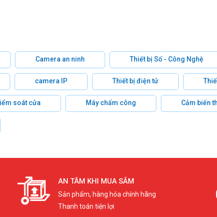
Camera an ninh
Thiết bị Số - Công Nghệ
camera IP
Thiết bị điện tử
Thiế
 kiểm soát cửa
Máy chấm công
Cảm biến t
AN TÂM KHI MUA SẮM
Sản phẩm, hàng hóa chính hãng
Thanh toán tiện lợi