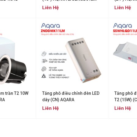
Liên Hệ
Liên Hệ
âm trần T2 10W
Tăng phô điều chỉnh đèn LED
Tăng phô đ
ARA
dây (CN) AQARA
T2 (15W) (
ZNDDMK11LM
SSWHLQD1
Liên Hệ
Liên Hệ