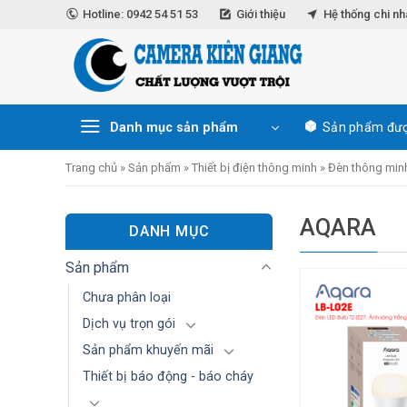
Skip
Hotline: 0942 54 51 53
Giới thiệu
Hệ thống chi n
to
content
Danh mục sản phẩm
Sản phẩm đượ
Trang chủ
»
Sản phẩm
»
Thiết bị điện thông minh
»
Đèn thông min
AQARA
DANH MỤC
Sản phẩm
Chưa phân loại
Dịch vụ trọn gói
Sản phẩm khuyến mãi
Thiết bị báo động - báo cháy