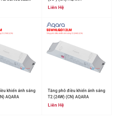
LTSZNSD03LM
Liên Hệ
iều khiển ánh sáng
Tăng phô điều khiển ánh sáng
CN) AQARA
T2 (24W) (CN) AQARA
1LM
SSWHLQD12LM
Liên Hệ