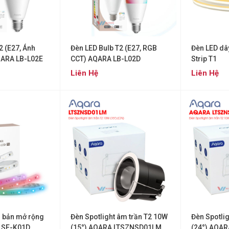
2 (E27, Ánh
Đèn LED Bulb T2 (E27, RGB
Đèn LED dâ
QARA LB-L02E
CCT) AQARA LB-L02D
Strip T1
Liên Hệ
Liên Hệ
1 bản mở rộng
Đèn Spotlight âm trần T2 10W
Đèn Spotli
LSE-K01D
(15°) AQARA LTSZNSD01LM
(24°) AQA