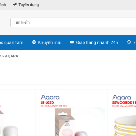
hánh
Tuyển dụng
c quan tâm
Khuyến mãi
Giao hàng nhanh 24h
7
h
»
AQARA