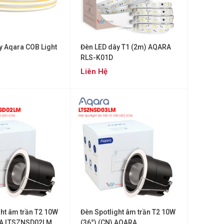
y Aqara COB Light
Đèn LED dây T1 (2m) AQARA
RLS-K01D
Liên Hệ
ght âm trần T2 10W
Đèn Spotlight âm trần T2 10W
RA LTSZNSD02LM
(36°) (CN) AQARA