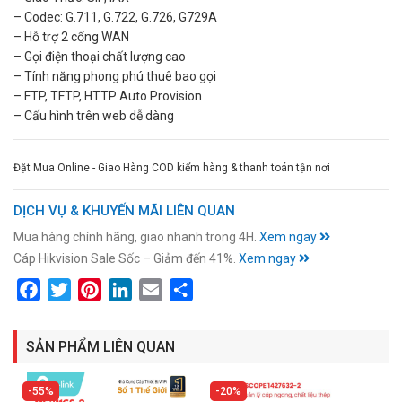
– Codec: G.711, G.722, G.726, G729A
– Hỗ trợ 2 cổng WAN
– Gọi điện thoại chất lượng cao
– Tính năng phong phú thuê bao gọi
– FTP, TFTP, HTTP Auto Provision
– Cấu hình trên web dễ dàng
Đặt Mua Online - Giao Hàng COD kiểm hàng & thanh toán tận nơi
DỊCH VỤ & KHUYẾN MÃI LIÊN QUAN
Mua hàng chính hãng, giao nhanh trong 4H.
Xem ngay
Cáp Hikvision Sale Sốc – Giảm đến 41%.
Xem ngay
Facebook
Twitter
Pinterest
LinkedIn
Email
Share
SẢN PHẨM LIÊN QUAN
55%
20%