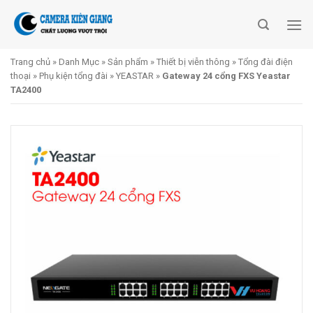
Skip
to
content
Trang chủ
»
Danh Mục
»
Sản phẩm
»
Thiết bị viễn thông
»
Tổng đài điện
thoại
»
Phụ kiện tổng đài
»
YEASTAR
»
Gateway 24 cổng FXS Yeastar
TA2400