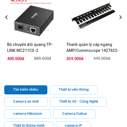
Bộ chuyển đổi quang TP-
Thanh quản lý cáp ngang
LINK MC211CS-2
AMP/Commscope 1427632-
2
889.000đ
449.000đ
400.000đ
359.000đ
Tìm kiếm nhiều:
Thiết bị viễn thông
Camera an ninh
Thiết bị Số - Công Nghệ
camera Hikvision
Camera Dahua
Thiết bị thông minh
camera IP