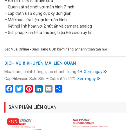
– An tâm biết rõ ai đến cửa
– Quan sát sắc nét với màn hình 7 inch
– Lắp đặt và sử dụng cực kỳ đơn giản
– Mở khóa cửa tiện lợi từ màn hình
– Kết nối linh hoạt với 2 nút ấn và camera analog
– Giải pháp kinh tế từ thương hiệu Hikvision uy tín
Đặt Mua Online - Giao Hàng COD kiểm hàng & thanh toán tận nơi
DỊCH VỤ & KHUYẾN MÃI LIÊN QUAN
Mua hàng chính hãng, giao nhanh trong 4H.
Xem ngay
Cáp Hikvision Sale Sốc – Giảm đến 41%.
Xem ngay
Facebook
Twitter
Pinterest
LinkedIn
Email
Share
SẢN PHẨM LIÊN QUAN
45%