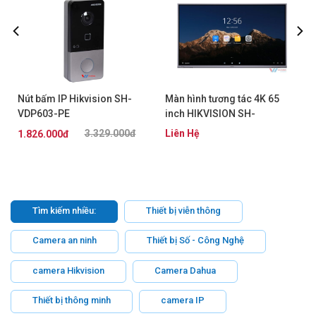
A
Nút bấm IP Hikvision SH-
Màn hình tương tác 4K 65
VDP603-PE
inch HIKVISION SH-
D8B65RB/EL
3.329.000đ
Liên Hệ
1.826.000đ
Tìm kiếm nhiều:
Thiết bị viễn thông
Camera an ninh
Thiết bị Số - Công Nghệ
camera Hikvision
Camera Dahua
Thiết bị thông minh
camera IP