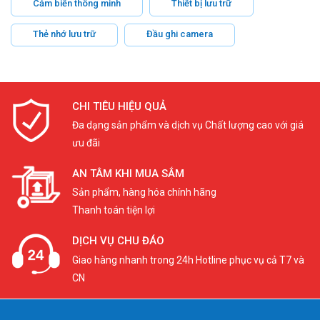
Cảm biến thông minh
Thiết bị lưu trữ
Thẻ nhớ lưu trữ
Đầu ghi camera
CHI TIÊU HIỆU QUẢ
Đa dạng sản phẩm và dịch vụ Chất lượng cao với giá
ưu đãi
AN TÂM KHI MUA SẮM
Sản phẩm, hàng hóa chính hãng
Thanh toán tiện lợi
DỊCH VỤ CHU ĐÁO
Giao hàng nhanh trong 24h Hotline phục vụ cả T7 và
CN