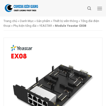
Skip
to
content
Trang chủ
»
Danh Mục
»
Sản phẩm
»
Thiết bị viễn thông
»
Tổng đài điện
thoại
»
Phụ kiện tổng đài
»
YEASTAR
»
Module Yeastar EX08