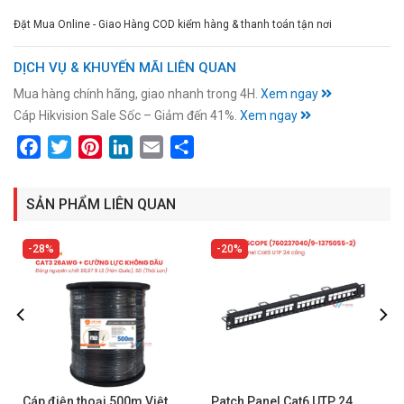
Đặt Mua Online - Giao Hàng COD kiểm hàng & thanh toán tận nơi
DỊCH VỤ & KHUYẾN MÃI LIÊN QUAN
Mua hàng chính hãng, giao nhanh trong 4H.
Xem ngay
Cáp Hikvision Sale Sốc – Giảm đến 41%.
Xem ngay
Facebook
Twitter
Pinterest
LinkedIn
Email
Share
SẢN PHẨM LIÊN QUAN
28%
20%
e
Cáp điện thoại 500m Việt
Patch Panel Cat6 UTP 24