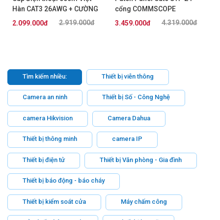
Hàn CAT3 26AWG + CƯỜNG
cổng COMMSCOPE
LỰC KHÔNG DẦU
(760237040/9-1375055-2)
2.919.000đ
4.319.000đ
2.099.000đ
3.459.000đ
Tìm kiếm nhiều:
Thiết bị viễn thông
Camera an ninh
Thiết bị Số - Công Nghệ
camera Hikvision
Camera Dahua
Thiết bị thông minh
camera IP
Thiết bị điện tử
Thiết bị Văn phòng - Gia đình
Thiết bị báo động - báo cháy
Thiết bị kiểm soát cửa
Máy chấm công