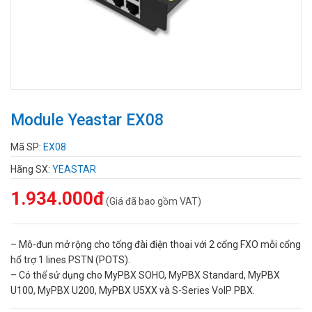
Module Yeastar EX08
Mã SP:
EX08
Hãng SX:
YEASTAR
1.934.000đ
(Giá đã bao gồm VAT)
– Mô-đun mở rộng cho tổng đài điện thoại với 2 cổng FXO mỗi cổng
hổ trợ 1 lines PSTN (POTS).
– Có thể sử dụng cho MyPBX SOHO, MyPBX Standard, MyPBX
U100, MyPBX U200, MyPBX U5XX và S-Series VoIP PBX.