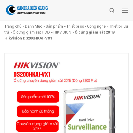
Skip
to
content
Trang chủ
»
Danh Mục
»
Sản phẩm
»
Thiết bị số - Công nghệ
»
Thiết bị lưu
trữ
»
Ổ cứng giám sát HDD
»
HIKVISION
»
Ổ cứng giám sát 20TB
Hikvision DS200HKAI-VX1