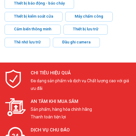
Thiết bị báo động - báo cháy
Thiết bị kiểm soát cửa
Máy chấm công
Cảm biến thông minh
Thiết bị lưu trữ
Thẻ nhớ lưu trữ
Đầu ghi camera
CHI TIÊU HIỆU QUẢ
Đa dạng sản phẩm và dịch vụ Chất lượng cao với giá
ưu đãi
AN TÂM KHI MUA SẮM
Sản phẩm, hàng hóa chính hãng
Thanh toán tiện lợi
DỊCH VỤ CHU ĐÁO