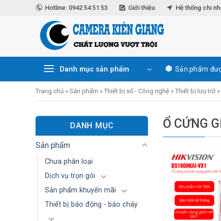
Skip
Hotline: 0942 54 51 53
Giới thiệu
Hệ thống chi n
to
content
Danh mục sản phẩm
Sản phẩm đượ
Trang chủ
»
Sản phẩm
»
Thiết bị số - Công nghệ
»
Thiết bị lưu trữ
Ổ CỨNG G
DANH MỤC
Sản phẩm
Chưa phân loại
Dịch vụ trọn gói
Sản phẩm khuyến mãi
Thiết bị báo động - báo cháy