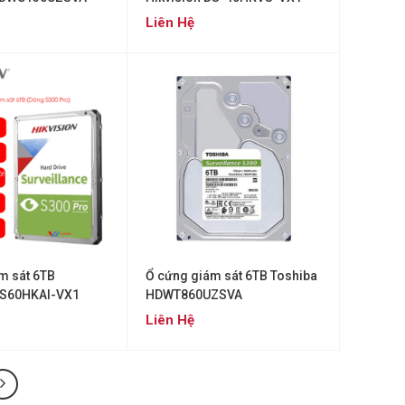
Liên Hệ
m sát 6TB
Ổ cứng giám sát 6TB Toshiba
DS60HKAI-VX1
HDWT860UZSVA
Liên Hệ