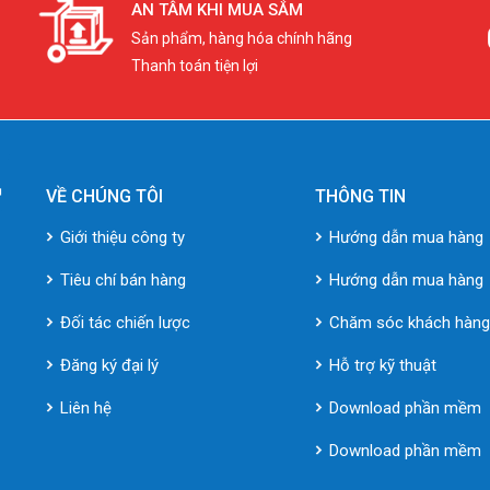
AN TÂM KHI MUA SẮM
Sản phẩm, hàng hóa chính hãng
Thanh toán tiện lợi
VỀ CHÚNG TÔI
THÔNG TIN
Giới thiệu công ty
Hướng dẫn mua hàng
Tiêu chí bán hàng
Hướng dẫn mua hàng
Đối tác chiến lược
Chăm sóc khách hàn
Đăng ký đại lý
Hỗ trợ kỹ thuật
Liên hệ
Download phần mềm
Download phần mềm