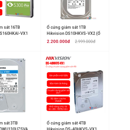
m sát 16TB
Ổ cứng giám sát 1TB
DS160HKAI-VX1
Hikvision DS10HKVS-VX2 (Ổ
2.5 inch)
2.200.000đ
2.999.000đ
m sát 3TB
Ổ cứng giám sát 4TB
HDWU130UZSVA
Hikvision DS-40HKVS-VX1