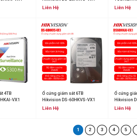
Liên Hệ
Liên Hệ
át 4TB
Ổ cứng giám sát 6TB
Ổ cứng giá
0HKAI-VX1
Hikvision DS-60HKVS-VX1
Hikvision 
Liên Hệ
Liên Hệ
1
2
3
4
5