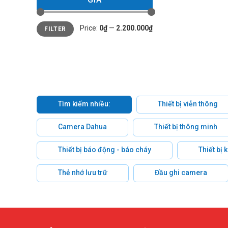
Min
Max
Price:
0₫
—
2.200.000₫
FILTER
price
price
Tìm kiếm nhiều:
Thiết bị viễn thông
Camera Dahua
Thiết bị thông minh
Thiết bị báo động - báo cháy
Thiết bị
Thẻ nhớ lưu trữ
Đầu ghi camera