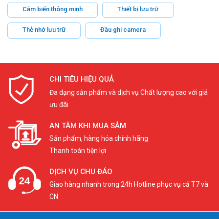
Cảm biến thông minh
Thiết bị lưu trữ
Thẻ nhớ lưu trữ
Đầu ghi camera
CHI TIÊU HIỆU QUẢ
Đa dạng sản phẩm và dịch vụ Chất lượng cao với giá
ưu đãi
AN TÂM KHI MUA SẮM
Sản phẩm, hàng hóa chính hãng
Thanh toán tiện lợi
DỊCH VỤ CHU ĐÁO
Giao hàng nhanh trong 24h Hotline phục vụ cả T7 và
CN