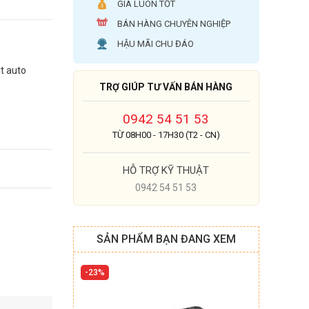
GIÁ LUÔN TỐT
BÁN HÀNG CHUYÊN NGHIỆP
HẬU MÃI CHU ĐÁO
rt auto
TRỢ GIÚP TƯ VẤN BÁN HÀNG
0942 54 51 53
TỪ 08H00 - 17H30 (T2 - CN)
HỖ TRỢ KỸ THUẬT
0942 54 51 53
SẢN PHẨM BẠN ĐANG XEM
23%