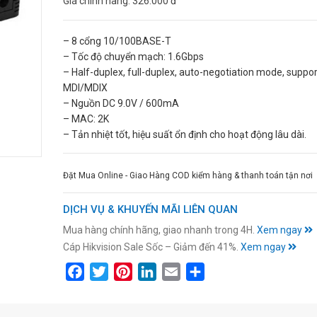
Giá chính hãng:
326.000 đ
– 8 cổng 10/100BASE-T
– Tốc độ chuyển mạch: 1.6Gbps
– Half-duplex, full-duplex, auto-negotiation mode, suppo
MDI/MDIX
– Nguồn DC 9.0V / 600mA
– MAC: 2K
– Tản nhiệt tốt, hiệu suất ổn định cho hoạt động lâu dài.
Đặt Mua Online - Giao Hàng COD kiểm hàng & thanh toán tận nơi
DỊCH VỤ & KHUYẾN MÃI LIÊN QUAN
Mua hàng chính hãng, giao nhanh trong 4H.
Xem ngay
Cáp Hikvision Sale Sốc – Giảm đến 41%.
Xem ngay
Facebook
Twitter
Pinterest
LinkedIn
Email
Share