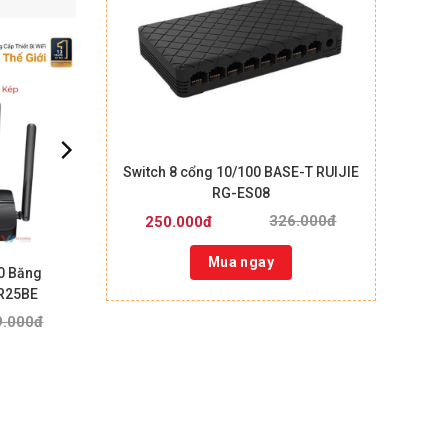
Switch 8 cổng 10/100 BASE-T RUIJIE
RG-ES08
326.000đ
250.000đ
Mua ngay
00 Băng
R25BE
9.000đ