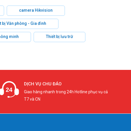
camera Hikvision
t bị Văn phòng - Gia đình
hông minh
Thiết bị lưu trữ
DỊCH VỤ CHU ĐÁO
Giao hàng nhanh trong 24h Hotline phục vụ cả
T7 và CN