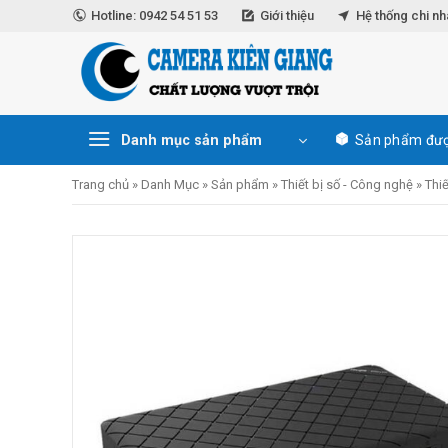
Skip
Hotline: 0942 54 51 53
Giới thiệu
Hệ thống chi n
to
content
Danh mục sản phẩm
Sản phẩm đượ
Trang chủ
»
Danh Mục
»
Sản phẩm
»
Thiết bị số - Công nghệ
»
Thi