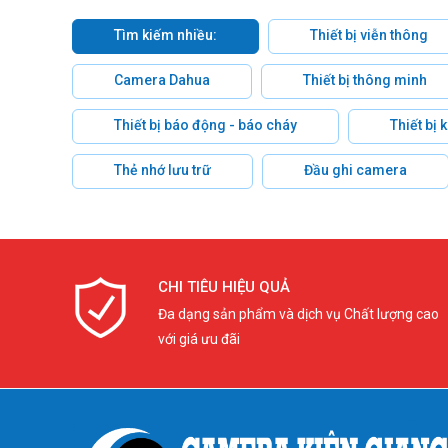
Tìm kiếm nhiều:
Thiết bị viễn thông
Camera Dahua
Thiết bị thông minh
Thiết bị báo động - báo cháy
Thiết bị
Thẻ nhớ lưu trữ
Đầu ghi camera
CHI TIÊU HIỆU QUẢ
Đa dạng sản phẩm và dịch vụ Chất lượng cao
với giá ưu đãi