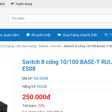
hánh
Tuyển dụng
c quan tâm
Khuyến mãi
Giao hàng nhanh 24h
7
ết bị mạng
»
Bộ chia mạng - Switch
»
RUIJIE
»
Switch 8 cổng 10/100 BASE-T R
Switch 8 cổng 10/100 BASE-T RUI
ES08
Mã SP:
RG-ES08
Hãng SX:
RUIJIE
250.000đ
Tiết kiệm:
23%