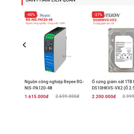
40%
27%
ijie RG-
Nguồn công nghiệp Reyee RG-
Ổ cứng giám sát 1TB 
NIS-PA120-48
DS10HKVS-VX2 (Ổ 2.5
2.699.000đ
2.99
1.615.000đ
2.200.000đ