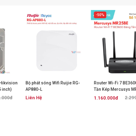
50%
Hikvision
Bộ phát sóng Wifi Ruijie RG-
Router Wi-Fi 7 BE36
 inch)
AP880-L
Tần Kép Mercusys M
9.000đ
Liên Hệ
2.29
1.160.000đ