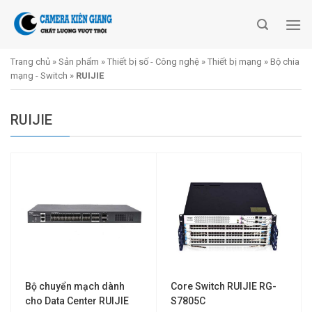
Skip
to
content
Trang chủ
»
Sản phẩm
»
Thiết bị số - Công nghệ
»
Thiết bị mạng
»
Bộ chia
mạng - Switch
»
RUIJIE
RUIJIE
Bộ chuyển mạch dành
Core Switch RUIJIE RG-
cho Data Center RUIJIE
S7805C