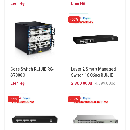
RG-S6120-
Liên Hệ
Liên Hệ
20XS4VS2QXS
50%
Core Switch RUIJIE RG-
Layer 2 Smart Managed
S7808C
Switch 16 Cổng RUIJIE
REEYE RG-ES216GC-V2
Liên Hệ
2.300.000đ
4.599.000đ
54%
57%