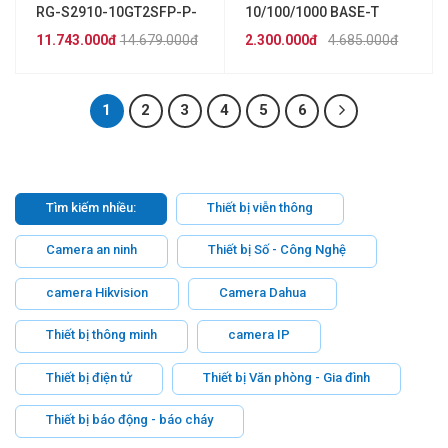
RG-S2910-10GT2SFP-P-
10/100/1000 BASE-T
E chính hãng
RUIJIE REYEE RG-
11.743.000đ
14.679.000đ
2.300.000đ
4.685.000đ
ES216GC
1
2
3
4
5
6
Tìm kiếm nhiều:
Thiết bị viễn thông
Camera an ninh
Thiết bị Số - Công Nghệ
camera Hikvision
Camera Dahua
Thiết bị thông minh
camera IP
Thiết bị điện tử
Thiết bị Văn phòng - Gia đình
Thiết bị báo động - báo cháy