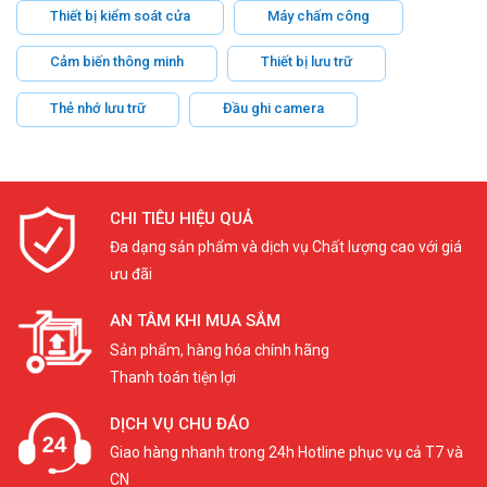
Thiết bị kiểm soát cửa
Máy chấm công
Cảm biến thông minh
Thiết bị lưu trữ
Thẻ nhớ lưu trữ
Đầu ghi camera
CHI TIÊU HIỆU QUẢ
Đa dạng sản phẩm và dịch vụ Chất lượng cao với giá
ưu đãi
AN TÂM KHI MUA SẮM
Sản phẩm, hàng hóa chính hãng
Thanh toán tiện lợi
DỊCH VỤ CHU ĐÁO
Giao hàng nhanh trong 24h Hotline phục vụ cả T7 và
CN