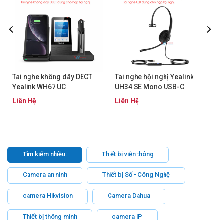
Tai nghe không dây DECT
Tai nghe hội nghị Yealink
Yealink WH67 UC
UH34 SE Mono USB-C
Liên Hệ
Liên Hệ
Tìm kiếm nhiều:
Thiết bị viễn thông
Camera an ninh
Thiết bị Số - Công Nghệ
camera Hikvision
Camera Dahua
Thiết bị thông minh
camera IP