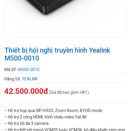
Thiết bị hội nghị truyền hình Yealink
M500-0010
Mã SP:
M500-0010
Hãng SX:
YEALINK
42.500.000đ
(Giá đã bao gồm VAT)
– Hỗ trợ họp qua SIP/H323, Zoom Room, BYOD mode
– Hỗ trợ 2 cổng HDMI, trình chiếu video full 4K
– Hỗ trợ tối đa 3 camera
– Hỗ trợ Kết nối micrô VCM35 hoặc VCM36, bộ điều khiển cảm ứng