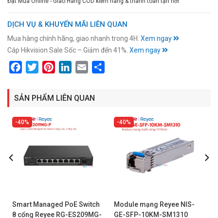
Đặt Mua Online - Giao Hàng COD kiểm hàng & thanh toán tận nơi
DỊCH VỤ & KHUYẾN MÃI LIÊN QUAN
Mua hàng chính hãng, giao nhanh trong 4H.
Xem ngay
Cáp Hikvision Sale Sốc – Giảm đến 41%.
Xem ngay
Facebook
Twitter
Pinterest
LinkedIn
Email
Share
SẢN PHẨM LIÊN QUAN
40%
40%
Smart Managed PoE Switch
Module mạng Reyee NIS-
8 cổng Reyee RG-ES209MG-
GE-SFP-10KM-SM1310