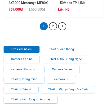
AX3000 Mercusys ME80X
150Mbps TP-LINK
TLWA750RE
769.000đ
1.550.000đ
Liên Hệ
1
2
Tìm kiếm nhiều:
Thiết bị viễn thông
Camera an ninh
Thiết bị Số - Công Nghệ
camera Hikvision
Camera Dahua
Thiết bị thông minh
camera IP
Thiết bị điện tử
Thiết bị Văn phòng - Gia đình
Thiết bị báo động - báo cháy