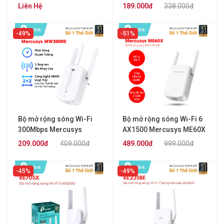
WA854RE
Liên Hệ
189.000đ
338.000đ
49%
51%
Bộ mở rộng sóng Wi-Fi
Bộ mở rộng sóng Wi-Fi 6
300Mbps Mercusys
AX1500 Mercusys ME60X
MW300RE
209.000đ
409.000đ
489.000đ
999.000đ
45%
49%