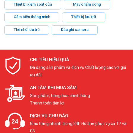
Thiết bị kiểm soát cửa
Máy chấm công
Cảm biến thông minh
Thiết bị lưu trữ
Thẻ nhớ lưu trữ
Đầu ghi camera
CHI TIÊU HIỆU QUẢ
Đa dạng sản phẩm và dịch vụ Chất lượng cao với giá
ưu đãi
AN TÂM KHI MUA SẮM
Sản phẩm, hàng hóa chính hãng
Thanh toán tiện lợi
DỊCH VỤ CHU ĐÁO
Giao hàng nhanh trong 24h Hotline phục vụ cả T7 và
CN