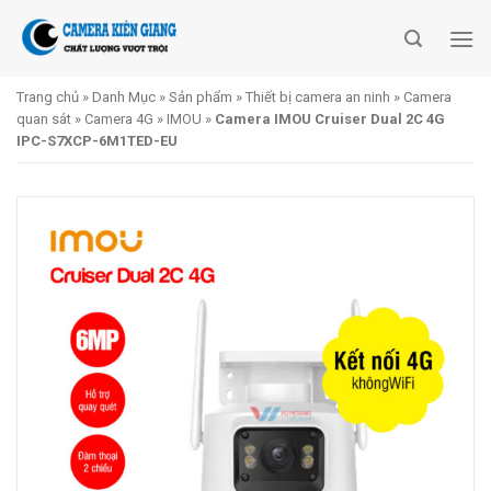
Skip
to
content
Trang chủ
»
Danh Mục
»
Sản phẩm
»
Thiết bị camera an ninh
»
Camera
quan sát
»
Camera 4G
»
IMOU
»
Camera IMOU Cruiser Dual 2C 4G
IPC-S7XCP-6M1TED-EU