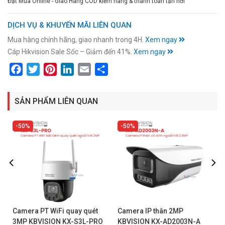
Đặt Mua Online - Giao Hàng COD kiểm hàng & thanh toán tận nơi
DỊCH VỤ & KHUYẾN MÃI LIÊN QUAN
Mua hàng chính hãng, giao nhanh trong 4H.
Xem ngay
Cáp Hikvision Sale Sốc – Giảm đến 41%.
Xem ngay
Facebook
Twitter
Pinterest
LinkedIn
Email
Share
SẢN PHẨM LIÊN QUAN
50%
50%
Camera PT WiFi quay quét
Camera IP thân 2MP
3MP KBVISION KX-S3L-PRO
KBVISION KX-AD2003N-A