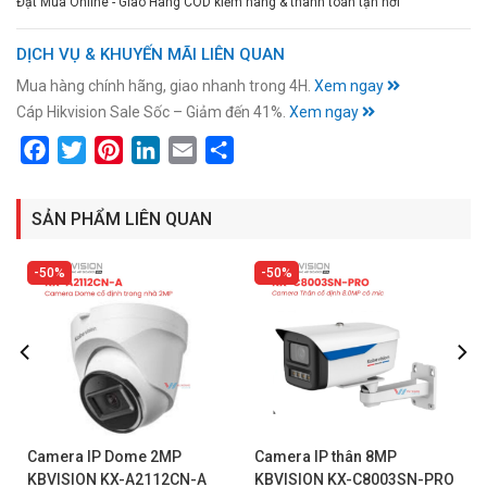
Đặt Mua Online - Giao Hàng COD kiểm hàng & thanh toán tận nơi
DỊCH VỤ & KHUYẾN MÃI LIÊN QUAN
Mua hàng chính hãng, giao nhanh trong 4H.
Xem ngay
Cáp Hikvision Sale Sốc – Giảm đến 41%.
Xem ngay
Facebook
Twitter
Pinterest
LinkedIn
Email
Share
SẢN PHẨM LIÊN QUAN
50%
50%
Camera IP Dome 2MP
Camera IP thân 8MP
KBVISION KX-A2112CN-A
KBVISION KX-C8003SN-PRO