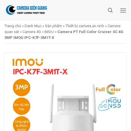
Skip
to
content
Trang chủ
»
Danh Mục
»
Sản phẩm
»
Thiết bị camera an ninh
»
Camera
quan sát
»
Camera 4G
»
IMOU
»
Camera PT Full Color Cruiser SC 4G
3MP IMOU IPC-K7F-3M1T-X