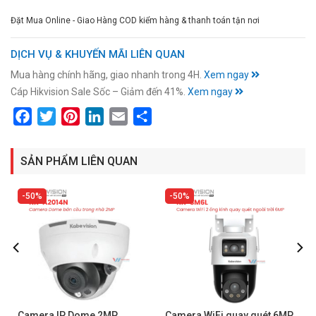
Đặt Mua Online - Giao Hàng COD kiểm hàng & thanh toán tận nơi
DỊCH VỤ & KHUYẾN MÃI LIÊN QUAN
Mua hàng chính hãng, giao nhanh trong 4H.
Xem ngay
Cáp Hikvision Sale Sốc – Giảm đến 41%.
Xem ngay
Facebook
Twitter
Pinterest
LinkedIn
Email
Share
SẢN PHẨM LIÊN QUAN
50%
50%
Camera IP Dome 2MP
Camera WiFi quay quét 6MP