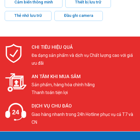
Cảm biến thông minh
Thiết bị lưu trữ
Thẻ nhớ lưu trữ
Đầu ghi camera
CHI TIÊU HIỆU QUẢ
Đa dạng sản phẩm và dịch vụ Chất lượng cao với giá
ưu đãi
AN TÂM KHI MUA SẮM
Sản phẩm, hàng hóa chính hãng
Thanh toán tiện lợi
DỊCH VỤ CHU ĐÁO
Giao hàng nhanh trong 24h Hotline phục vụ cả T7 và
CN