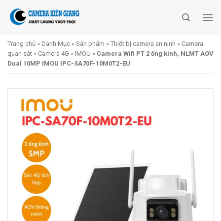
Skip
to
content
Trang chủ
»
Danh Mục
»
Sản phẩm
»
Thiết bị camera an ninh
»
Camera
quan sát
»
Camera 4G
»
IMOU
»
Camera Wifi PT 2 ống kính, NLMT AOV
Dual 10MP IMOU IPC-SA70F-10M0T2-EU