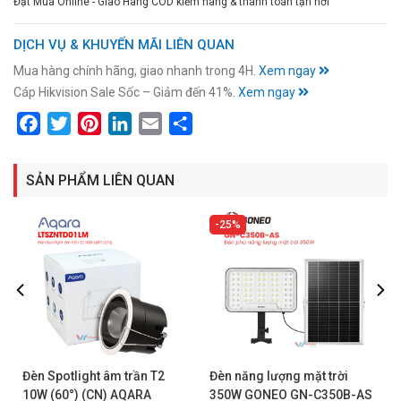
Đặt Mua Online - Giao Hàng COD kiểm hàng & thanh toán tận nơi
DỊCH VỤ & KHUYẾN MÃI LIÊN QUAN
Mua hàng chính hãng, giao nhanh trong 4H.
Xem ngay
Cáp Hikvision Sale Sốc – Giảm đến 41%.
Xem ngay
Facebook
Twitter
Pinterest
LinkedIn
Email
Share
SẢN PHẨM LIÊN QUAN
25%
Đèn Spotlight âm trần T2
Đèn năng lượng mặt trời
10W (60°) (CN) AQARA
350W GONEO GN-C350B-AS