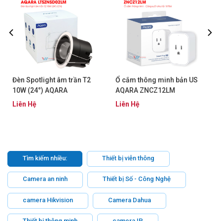
Đèn Spotlight âm trần T2
Ổ cắm thông minh bản US
10W (24°) AQARA
AQARA ZNCZ12LM
LTSZNSD02LM
Liên Hệ
Liên Hệ
Tìm kiếm nhiều:
Thiết bị viễn thông
Camera an ninh
Thiết bị Số - Công Nghệ
camera Hikvision
Camera Dahua
Thiết bị thông minh
camera IP