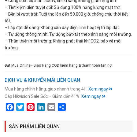
– Công suất cực lớn: 500W, chiếu sáng không gian rộng lớn.
– Tiết kiệm điện tuyệt đối: Sử dụng 100% năng lượng mặt trời.
– Bền bỉ vượt trội: Tuổi thọ lên đến 50.000 giờ, chống chịu thời tiết
tốt.
– Lắp đặt dễ dàng: Không cần dây điện, linh hoạt vị trí lắp đặt.
– Tự động thông minh: Tự động bật/tắt theo ánh sáng môi trường.
– Thân thiện môi trường: Không phát thải khí CO2, bảo vệ môi
trường.
Đặt Mua Online - Giao Hàng COD kiểm hàng & thanh toán tận nơi
DỊCH VỤ & KHUYẾN MÃI LIÊN QUAN
Mua hàng chính hãng, giao nhanh trong 4H.
Xem ngay
Cáp Hikvision Sale Sốc – Giảm đến 41%.
Xem ngay
Facebook
Twitter
Pinterest
LinkedIn
Email
Share
SẢN PHẨM LIÊN QUAN