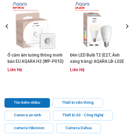
Ổ cắm âm tường thông minh
Đèn LED Bulb T2 (E27, Ánh
bản EU AQARA H2 (WP-P01D)
sáng trắng) AQARA LB-L02E
Liên Hệ
Liên Hệ
Tìm kiếm nhiều:
Thiết bị viễn thông
Camera an ninh
Thiết bị Số - Công Nghệ
camera Hikvision
Camera Dahua