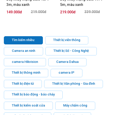
3m, màu xanh
5m, màu xanh
AMP/Commscope
AMP/Commscope
219.000đ
339.000đ
149.000đ
219.000đ
NPC06UVDB-BL010F
NPC06UVDB-BL017F
Tìm kiếm nhiều:
Thiết bị viễn thông
Camera an ninh
Thiết bị Số - Công Nghệ
camera Hikvision
Camera Dahua
Thiết bị thông minh
camera IP
Thiết bị điện tử
Thiết bị Văn phòng - Gia đình
Thiết bị báo động - báo cháy
Thiết bị kiểm soát cửa
Máy chấm công