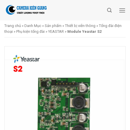
Skip
to
content
Trang chủ
»
Danh Mục
»
Sản phẩm
»
Thiết bị viễn thông
»
Tổng đài điện
thoại
»
Phụ kiện tổng đài
»
YEASTAR
»
Module Yeastar S2