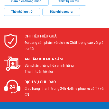
Cảm biến thông minh
Thiết bị lưu trữ
Thẻ nhớ lưu trữ
Đầu ghi camera
CHI TIÊU HIỆU QUẢ
Đa dạng sản phẩm và dịch vụ Chất lượng cao với giá
ưu đãi
AN TÂM KHI MUA SẮM
Sản phẩm, hàng hóa chính hãng
Thanh toán tiện lợi
DỊCH VỤ CHU ĐÁO
Giao hàng nhanh trong 24h Hotline phục vụ cả T7 và
CN