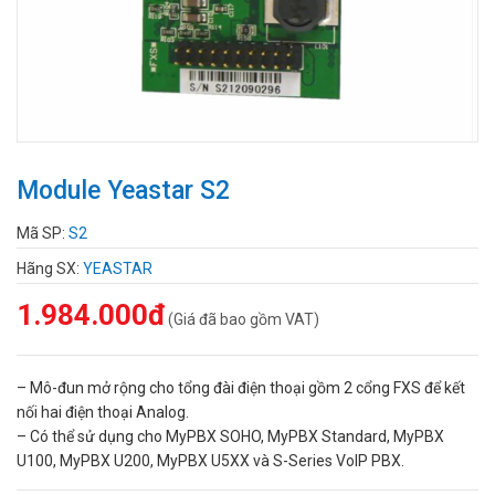
Module Yeastar S2
Mã SP:
S2
Hãng SX:
YEASTAR
1.984.000đ
(Giá đã bao gồm VAT)
– Mô-đun mở rộng cho tổng đài điện thoại gồm 2 cổng FXS để kết
nối hai điện thoại Analog.
– Có thể sử dụng cho MyPBX SOHO, MyPBX Standard, MyPBX
U100, MyPBX U200, MyPBX U5XX và S-Series VoIP PBX.