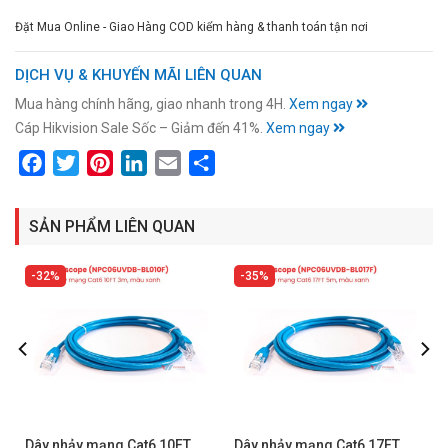
Đặt Mua Online - Giao Hàng COD kiểm hàng & thanh toán tận nơi
DỊCH VỤ & KHUYẾN MÃI LIÊN QUAN
Mua hàng chính hãng, giao nhanh trong 4H.
Xem ngay
Cáp Hikvision Sale Sốc – Giảm đến 41%.
Xem ngay
Facebook
Twitter
Pinterest
LinkedIn
Email
Share
SẢN PHẨM LIÊN QUAN
32%
35%
Dây nhảy mạng Cat6 10FT
Dây nhảy mạng Cat6 17FT