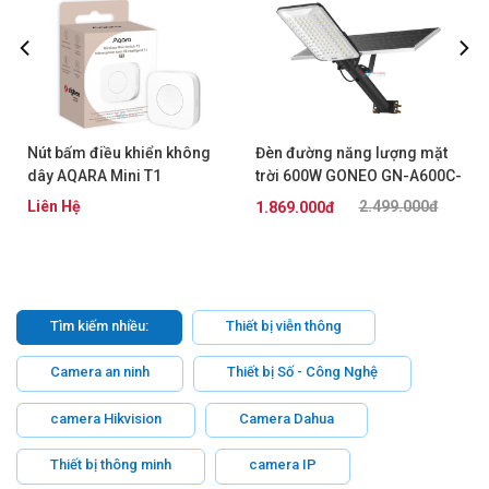
Nút bấm điều khiển không
Đèn đường năng lượng mặt
dây AQARA Mini T1
trời 600W GONEO GN-A600C-
AS
Liên Hệ
2.499.000đ
1.869.000đ
Tìm kiếm nhiều:
Thiết bị viễn thông
Camera an ninh
Thiết bị Số - Công Nghệ
camera Hikvision
Camera Dahua
Thiết bị thông minh
camera IP