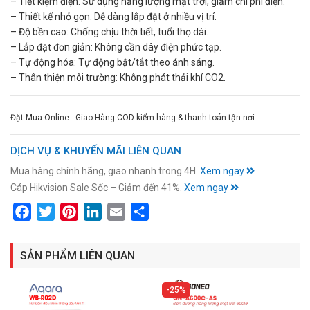
– Tiết kiệm điện: Sử dụng năng lượng mặt trời, giảm chi phí điện.
– Thiết kế nhỏ gọn: Dễ dàng lắp đặt ở nhiều vị trí.
– Độ bền cao: Chống chịu thời tiết, tuổi thọ dài.
– Lắp đặt đơn giản: Không cần dây điện phức tạp.
– Tự động hóa: Tự động bật/tắt theo ánh sáng.
– Thân thiện môi trường: Không phát thải khí CO2.
Đặt Mua Online - Giao Hàng COD kiểm hàng & thanh toán tận nơi
DỊCH VỤ & KHUYẾN MÃI LIÊN QUAN
Mua hàng chính hãng, giao nhanh trong 4H.
Xem ngay
Cáp Hikvision Sale Sốc – Giảm đến 41%.
Xem ngay
Facebook
Twitter
Pinterest
LinkedIn
Email
Share
SẢN PHẨM LIÊN QUAN
25%