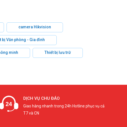
camera Hikvision
t bị Văn phòng - Gia đình
hông minh
Thiết bị lưu trữ
DỊCH VỤ CHU ĐÁO
Giao hàng nhanh trong 24h Hotline phục vụ cả
T7 và CN