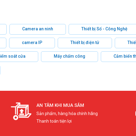
Camera an ninh
Thiết bị Số - Công Nghệ
camera IP
Thiết bị điện tử
Thiế
 kiểm soát cửa
Máy chấm công
Cảm biến t
AN TÂM KHI MUA SẮM
Sản phẩm, hàng hóa chính hãng
Thanh toán tiện lợi