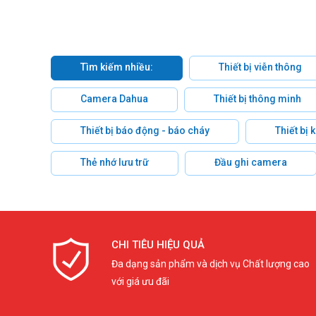
Tìm kiếm nhiều:
Thiết bị viễn thông
Camera Dahua
Thiết bị thông minh
Thiết bị báo động - báo cháy
Thiết bị
Thẻ nhớ lưu trữ
Đầu ghi camera
CHI TIÊU HIỆU QUẢ
Đa dạng sản phẩm và dịch vụ Chất lượng cao
với giá ưu đãi