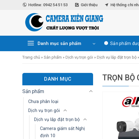
Skip
Hotline: 0942 54 51 53
Giới thiệu
Hệ thống chi n
to
content
Danh mục sản phẩm
Sản phẩm đượ
Trang chủ
»
Sản phẩm
»
Dịch vụ trọn gói
»
Dịch vụ lắp đặt trọn bộ
TRỌN BỘ
DANH MỤC
Sản phẩm
Chưa phân loại
Dịch vụ trọn gói
Dịch vụ lắp đặt trọn bộ
Camera giám sát Nghị
định 10