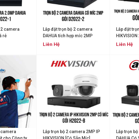
ộ 2 camera
Lắp đặt trọn bộ 2 camera
Lắp đặt trọ
 rẻ
DAHUA tích hợp míc 2MP
HIKVISION 
Míc]
Liên Hệ
Liên Hệ
ộ camera
Lắp trọn bộ 2 camera 2MP IP
Lắp trọn b
ốt cho Công ty
HIKVISION [Có Sẵn Míc]
DAHUA Có 