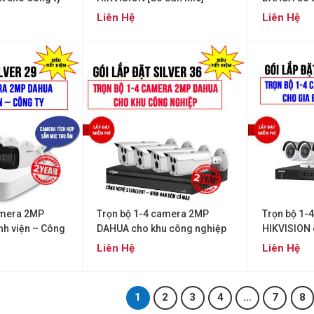
Liên Hệ
Liên Hệ
amera 2MP
Trọn bộ 1-4 camera 2MP
Trọn bộ 1-
h viện – Công
DAHUA cho khu công nghiệp
HIKVISION 
9)
(Gói SILVER 36)
Quán cafe (
Liên Hệ
Liên Hệ
1
2
3
4
…
7
8