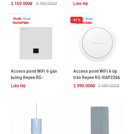
RAP1200(P)
RAP1260
2.150.000đ
3.700.000đ
Liên Hệ
41%
Access point WiFi 6 gắn
Access point WiFi 6 ốp
tường Reyee RG-
trần Reyee RG-RAP2266
RAP1261
Liên Hệ
2.990.000đ
5.089.000đ