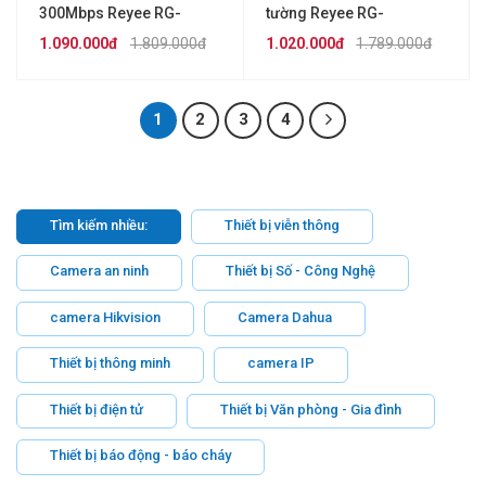
300Mbps Reyee RG-
tường Reyee RG-
EW300T
RAP1200(F)
1.090.000đ
1.809.000đ
1.020.000đ
1.789.000đ
1
2
3
4
Tìm kiếm nhiều:
Thiết bị viễn thông
Camera an ninh
Thiết bị Số - Công Nghệ
camera Hikvision
Camera Dahua
Thiết bị thông minh
camera IP
Thiết bị điện tử
Thiết bị Văn phòng - Gia đình
Thiết bị báo động - báo cháy