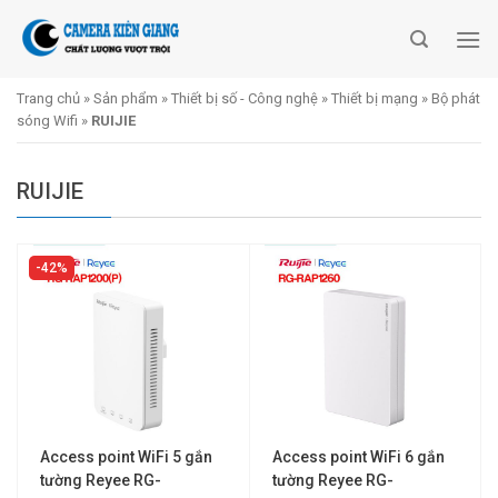
Skip
to
content
Trang chủ
»
Sản phẩm
»
Thiết bị số - Công nghệ
»
Thiết bị mạng
»
Bộ phát
sóng Wifi
»
RUIJIE
RUIJIE
42%
Access point WiFi 5 gắn
Access point WiFi 6 gắn
tường Reyee RG-
tường Reyee RG-