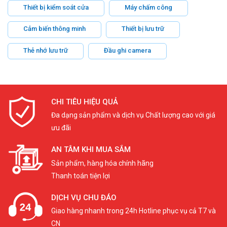
Thiết bị kiểm soát cửa
Máy chấm công
Cảm biến thông minh
Thiết bị lưu trữ
Thẻ nhớ lưu trữ
Đầu ghi camera
CHI TIÊU HIỆU QUẢ
Đa dạng sản phẩm và dịch vụ Chất lượng cao với giá
ưu đãi
AN TÂM KHI MUA SẮM
Sản phẩm, hàng hóa chính hãng
Thanh toán tiện lợi
DỊCH VỤ CHU ĐÁO
Giao hàng nhanh trong 24h Hotline phục vụ cả T7 và
CN