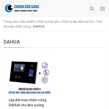
Skip
to
content
Trang chủ
»
Sản phẩm
»
Dịch vụ trọn gói
»
Dịch vụ lắp đặt trọn bộ
»
Trọn
bộ máy chấm công
»
DAHUA
DAHUA
Lắp đặt máy chấm công
DAHUA cho kho xưởng