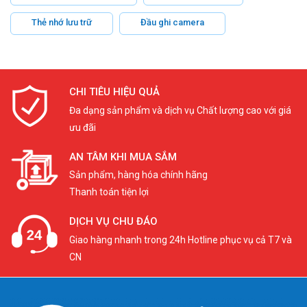
Thẻ nhớ lưu trữ
Đầu ghi camera
CHI TIÊU HIỆU QUẢ
Đa dạng sản phẩm và dịch vụ Chất lượng cao với giá
ưu đãi
AN TÂM KHI MUA SẮM
Sản phẩm, hàng hóa chính hãng
Thanh toán tiện lợi
DỊCH VỤ CHU ĐÁO
Giao hàng nhanh trong 24h Hotline phục vụ cả T7 và
CN