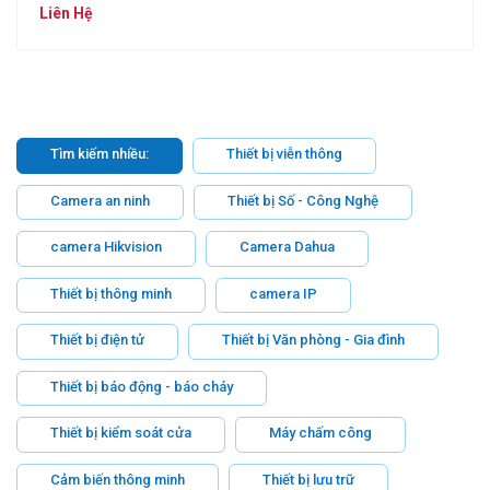
(SILVER SILVER C2020-5)
Liên Hệ
Tìm kiếm nhiều:
Thiết bị viễn thông
Camera an ninh
Thiết bị Số - Công Nghệ
camera Hikvision
Camera Dahua
Thiết bị thông minh
camera IP
Thiết bị điện tử
Thiết bị Văn phòng - Gia đình
Thiết bị báo động - báo cháy
Thiết bị kiểm soát cửa
Máy chấm công
Cảm biến thông minh
Thiết bị lưu trữ