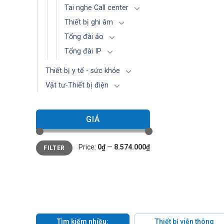
Tai nghe Call center
Thiết bị ghi âm
Tổng đài ảo
Tổng đài IP
Thiết bị y tế - sức khỏe
Vật tư-Thiết bị điện
GIÁ
Min
Max
Price:
0₫
—
8.574.000₫
FILTER
price
price
Tìm kiếm nhiều:
Thiết bị viễn thông