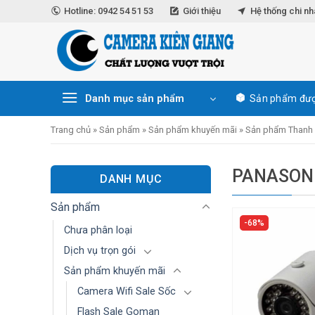
Skip
Hotline: 0942 54 51 53
Giới thiệu
Hệ thống chi n
to
content
Danh mục sản phẩm
Sản phẩm đượ
Trang chủ
»
Sản phẩm
»
Sản phẩm khuyến mãi
»
Sản phẩm Thanh l
PANASON
DANH MỤC
Sản phẩm
68%
Chưa phân loại
Dịch vụ trọn gói
Sản phẩm khuyến mãi
Camera Wifi Sale Sốc
Flash Sale Goman