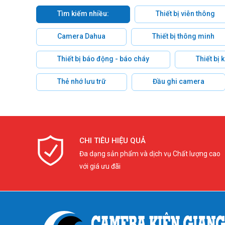
Tìm kiếm nhiều:
Thiết bị viễn thông
Camera Dahua
Thiết bị thông minh
Thiết bị báo động - báo cháy
Thiết bị
Thẻ nhớ lưu trữ
Đầu ghi camera
CHI TIÊU HIỆU QUẢ
Đa dạng sản phẩm và dịch vụ Chất lượng cao
với giá ưu đãi