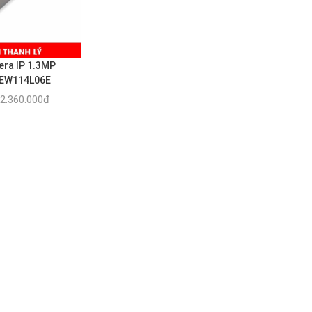
era IP 1.3MP
-EW114L06E
2.360.000đ