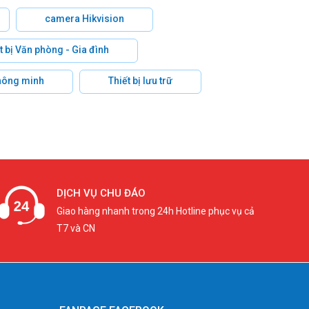
camera Hikvision
t bị Văn phòng - Gia đình
hông minh
Thiết bị lưu trữ
DỊCH VỤ CHU ĐÁO
Giao hàng nhanh trong 24h Hotline phục vụ cả
T7 và CN