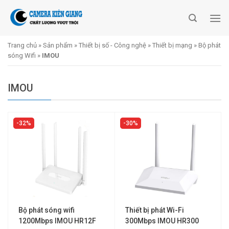
Skip
to
content
Trang chủ
»
Sản phẩm
»
Thiết bị số - Công nghệ
»
Thiết bị mạng
»
Bộ phát
sóng Wifi
»
IMOU
IMOU
32%
30%
Bộ phát sóng wifi
Thiết bị phát Wi-Fi
1200Mbps IMOU HR12F
300Mbps IMOU HR300