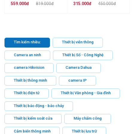
559.000đ
819.000đ
315.000đ
450.000đ
Tìm kiếm nhiều:
Thiết bị viễn thông
Camera an ninh
Thiết bị Số - Công Nghệ
camera Hikvision
Camera Dahua
Thiết bị thông minh
camera IP
Thiết bị điện tử
Thiết bị Văn phòng - Gia đình
Thiết bị báo động - báo cháy
Thiết bị kiểm soát cửa
Máy chấm công
Cảm biến thông minh
Thiết bị lưu trữ