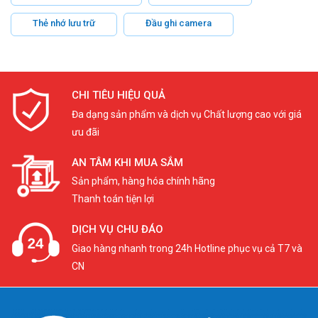
Thẻ nhớ lưu trữ
Đầu ghi camera
CHI TIÊU HIỆU QUẢ
Đa dạng sản phẩm và dịch vụ Chất lượng cao với giá
ưu đãi
AN TÂM KHI MUA SẮM
Sản phẩm, hàng hóa chính hãng
Thanh toán tiện lợi
DỊCH VỤ CHU ĐÁO
Giao hàng nhanh trong 24h Hotline phục vụ cả T7 và
CN