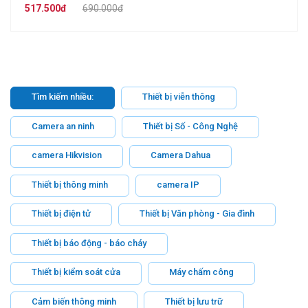
517.500đ
690.000đ
Tìm kiếm nhiều:
Thiết bị viễn thông
Camera an ninh
Thiết bị Số - Công Nghệ
camera Hikvision
Camera Dahua
Thiết bị thông minh
camera IP
Thiết bị điện tử
Thiết bị Văn phòng - Gia đình
Thiết bị báo động - báo cháy
Thiết bị kiểm soát cửa
Máy chấm công
Cảm biến thông minh
Thiết bị lưu trữ