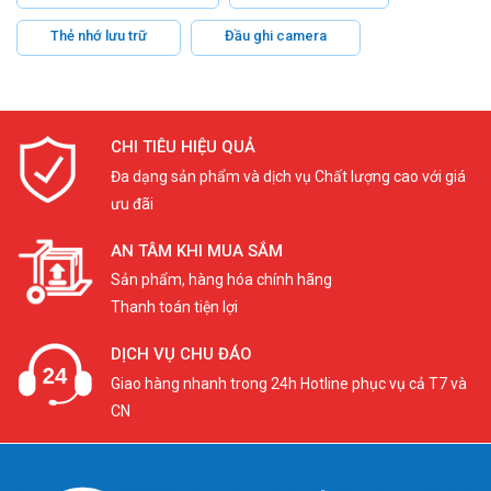
Thẻ nhớ lưu trữ
Đầu ghi camera
CHI TIÊU HIỆU QUẢ
Đa dạng sản phẩm và dịch vụ Chất lượng cao với giá
ưu đãi
AN TÂM KHI MUA SẮM
Sản phẩm, hàng hóa chính hãng
Thanh toán tiện lợi
DỊCH VỤ CHU ĐÁO
Giao hàng nhanh trong 24h Hotline phục vụ cả T7 và
CN