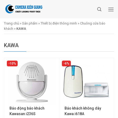
Skip
to
content
Trang chủ
»
Sản phẩm
»
Thiết bị điện thông minh
»
Chuông cửa báo
khách
»
KAWA
KAWA
10%
6%
Báo động báo khách
Báo khách không dây
Kawasan i236S
Kawa i618A