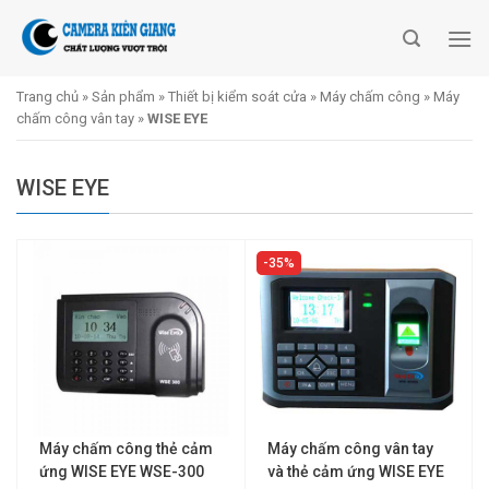
Skip
to
content
Trang chủ
»
Sản phẩm
»
Thiết bị kiểm soát cửa
»
Máy chấm công
»
Máy
chấm công vân tay
»
WISE EYE
WISE EYE
35%
Máy chấm công thẻ cảm
Máy chấm công vân tay
ứng WISE EYE WSE-300
và thẻ cảm ứng WISE EYE