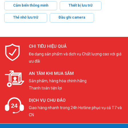
Cảm biến thông minh
Thiết bị lưu trữ
Thẻ nhớ lưu trữ
Đầu ghi camera
CHI TIÊU HIỆU QUẢ
Đa dạng sản phẩm và dịch vụ Chất lượng cao với giá
ưu đãi
AN TÂM KHI MUA SẮM
Sản phẩm, hàng hóa chính hãng
Thanh toán tiện lợi
DỊCH VỤ CHU ĐÁO
Giao hàng nhanh trong 24h Hotline phục vụ cả T7 và
CN