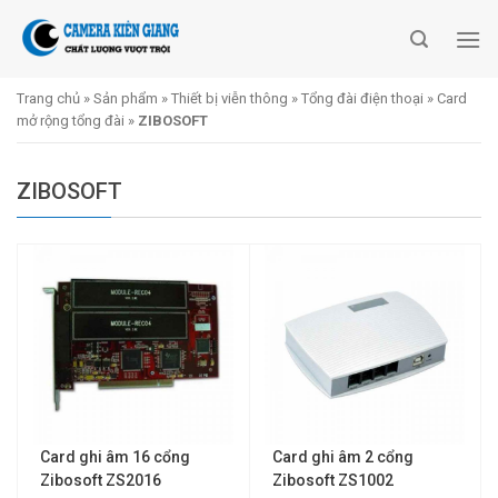
Skip
to
content
Trang chủ
»
Sản phẩm
»
Thiết bị viễn thông
»
Tổng đài điện thoại
»
Card
mở rộng tổng đài
»
ZIBOSOFT
ZIBOSOFT
Card ghi âm 16 cổng
Card ghi âm 2 cổng
Zibosoft ZS2016
Zibosoft ZS1002