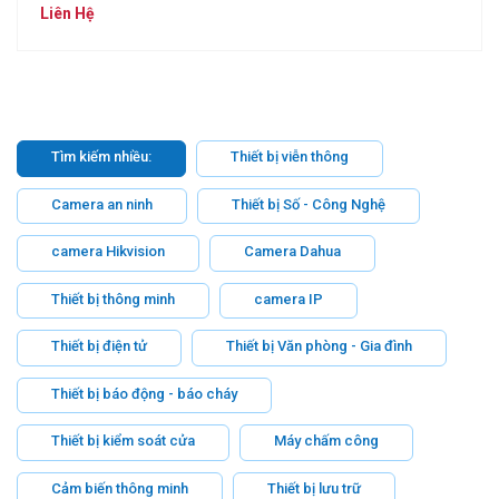
console (BK)
Liên Hệ
Tìm kiếm nhiều:
Thiết bị viễn thông
Camera an ninh
Thiết bị Số - Công Nghệ
camera Hikvision
Camera Dahua
Thiết bị thông minh
camera IP
Thiết bị điện tử
Thiết bị Văn phòng - Gia đình
Thiết bị báo động - báo cháy
Thiết bị kiểm soát cửa
Máy chấm công
Cảm biến thông minh
Thiết bị lưu trữ