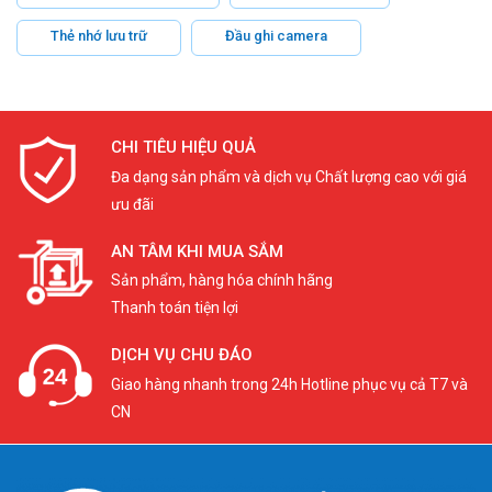
Thẻ nhớ lưu trữ
Đầu ghi camera
CHI TIÊU HIỆU QUẢ
Đa dạng sản phẩm và dịch vụ Chất lượng cao với giá
ưu đãi
AN TÂM KHI MUA SẮM
Sản phẩm, hàng hóa chính hãng
Thanh toán tiện lợi
DỊCH VỤ CHU ĐÁO
Giao hàng nhanh trong 24h Hotline phục vụ cả T7 và
CN