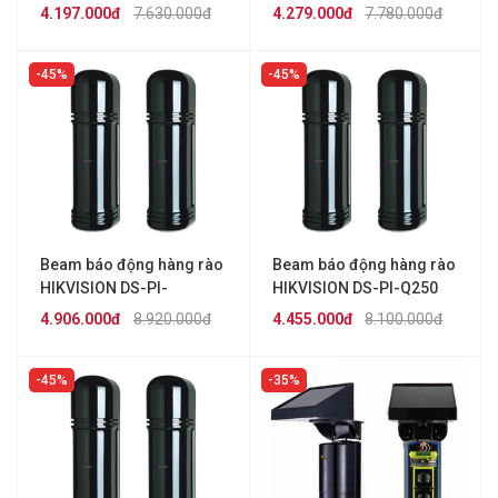
4.197.000đ
7.630.000đ
4.279.000đ
7.780.000đ
45%
45%
Beam báo động hàng rào
Beam báo động hàng rào
HIKVISION DS-PI-
HIKVISION DS-PI-Q250
Q150/FM
4.906.000đ
8.920.000đ
4.455.000đ
8.100.000đ
45%
35%