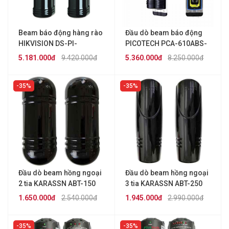
Beam báo động hàng rào
Đầu dò beam báo động
HIKVISION DS-PI-
PICOTECH PCA-610ABS-
Q250/FM
60
5.181.000đ
9.420.000đ
5.360.000đ
8.250.000đ
35%
35%
Đầu dò beam hồng ngoại
Đầu dò beam hồng ngoại
2 tia KARASSN ABT-150
3 tia KARASSN ABT-250
1.650.000đ
2.540.000đ
1.945.000đ
2.990.000đ
35%
35%