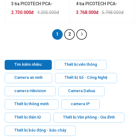
3 tia PICOTECH PCA-
4 tia PICOTECH PCA-
200ABE-D
150ABH-10
2.730.000đ
4.205.000đ
3.768.000đ
5.798.000đ
1
2
Tìm kiếm nhiều:
Thiết bị viễn thông
Camera an ninh
Thiết bị Số - Công Nghệ
camera Hikvision
Camera Dahua
Thiết bị thông minh
camera IP
Thiết bị điện tử
Thiết bị Văn phòng - Gia đình
Thiết bị báo động - báo cháy