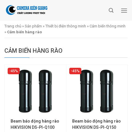
Skip
to
content
Trang chủ
»
Sản phẩm
»
Thiết bị điện thông minh
»
Cảm biến thông minh
»
Cảm biến hàng rào
CẢM BIẾN HÀNG RÀO
45%
45%
Beam báo động hàng rào
Beam báo động hàng rào
HIKVISION DS-PI-Q100
HIKVISION DS-PI-Q150