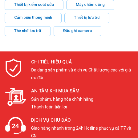
Thiết bị kiểm soát cửa
Máy chấm công
Cảm biến thông minh
Thiết bị lưu trữ
Thẻ nhớ lưu trữ
Đầu ghi camera
CHI TIÊU HIỆU QUẢ
Đa dạng sản phẩm và dịch vụ Chất lượng cao với giá
ưu đãi
AN TÂM KHI MUA SẮM
Sản phẩm, hàng hóa chính hãng
Thanh toán tiện lợi
DỊCH VỤ CHU ĐÁO
Giao hàng nhanh trong 24h Hotline phục vụ cả T7 và
CN