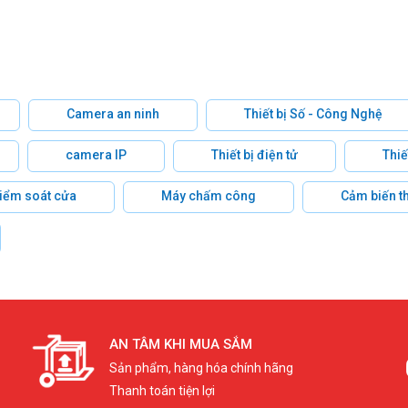
Camera an ninh
Thiết bị Số - Công Nghệ
camera IP
Thiết bị điện tử
Thiế
 kiểm soát cửa
Máy chấm công
Cảm biến t
AN TÂM KHI MUA SẮM
Sản phẩm, hàng hóa chính hãng
Thanh toán tiện lợi