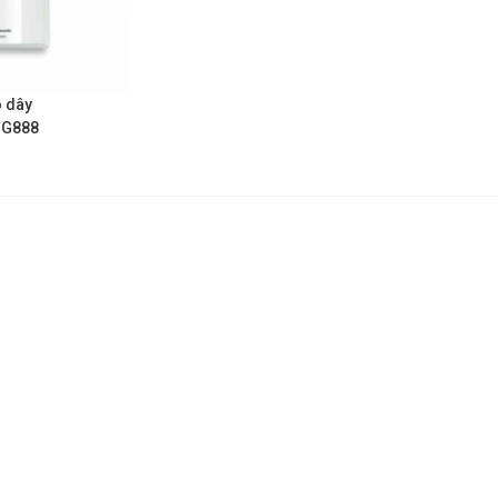
 dây
BG888