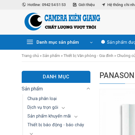
Skip
Hotline: 0942 54 51 53
Giới thiệu
Hệ thống chi n
to
content
Danh mục sản phẩm
Sản phẩm đượ
Trang chủ
»
Sản phẩm
»
Thiết bị Văn phòng - Gia đình
»
Chuông cử
PANASON
DANH MỤC
Sản phẩm
Chưa phân loại
Dịch vụ trọn gói
Sản phẩm khuyến mãi
Thiết bị báo động - báo cháy