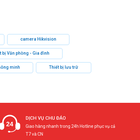
camera Hikvision
t bị Văn phòng - Gia đình
hông minh
Thiết bị lưu trữ
DỊCH VỤ CHU ĐÁO
Giao hàng nhanh trong 24h Hotline phục vụ cả
T7 và CN