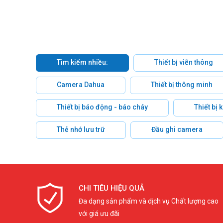
Tìm kiếm nhiều:
Thiết bị viễn thông
Camera Dahua
Thiết bị thông minh
Thiết bị báo động - báo cháy
Thiết bị
Thẻ nhớ lưu trữ
Đầu ghi camera
CHI TIÊU HIỆU QUẢ
Đa dạng sản phẩm và dịch vụ Chất lượng cao
với giá ưu đãi