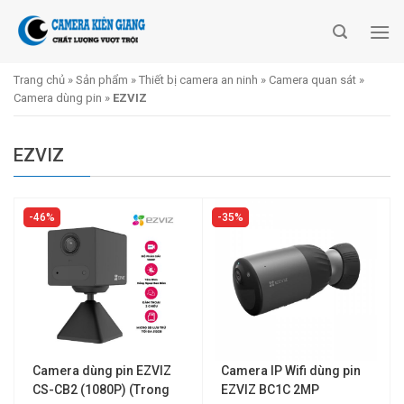
Skip
to
content
Trang chủ
»
Sản phẩm
»
Thiết bị camera an ninh
»
Camera quan sát
»
Camera dùng pin
»
EZVIZ
EZVIZ
46%
35%
Camera dùng pin EZVIZ
Camera IP Wifi dùng pin
CS-CB2 (1080P) (Trong
EZVIZ BC1C 2MP