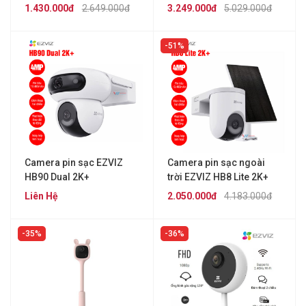
nhà)
1.430.000đ
2.649.000đ
3.249.000đ
5.029.000đ
51%
Camera pin sạc EZVIZ
Camera pin sạc ngoài
HB90 Dual 2K+
trời EZVIZ HB8 Lite 2K+
Liên Hệ
2.050.000đ
4.183.000đ
35%
36%