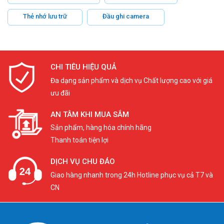
Thẻ nhớ lưu trữ
Đầu ghi camera
CHI TIÊU HIỆU QUẢ
Đa dạng sản phẩm và dịch vụ Chất lượng cao với giá
ưu đãi
AN TÂM KHI MUA SẮM
Sản phẩm, hàng hóa chính hãng
Thanh toán tiện lợi
DỊCH VỤ CHU ĐÁO
Giao hàng nhanh trong 24h Hotline phục vụ cả T7 và
CN