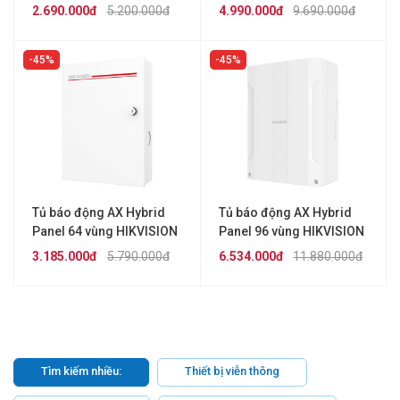
PWA64-L-WB
PWA96-M-WB
2.690.000đ
5.200.000đ
4.990.000đ
9.690.000đ
45%
45%
Tủ báo động AX Hybrid
Tủ báo động AX Hybrid
Panel 64 vùng HIKVISION
Panel 96 vùng HIKVISION
DS-PHA64-M
DS-PWA96-M2H-WB
3.185.000đ
5.790.000đ
6.534.000đ
11.880.000đ
Tìm kiếm nhiều:
Thiết bị viễn thông