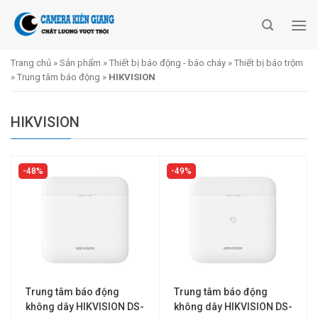
Skip
to
content
Trang chủ
»
Sản phẩm
»
Thiết bị báo động - báo cháy
»
Thiết bị báo trộm
»
Trung tâm báo động
»
HIKVISION
HIKVISION
48%
49%
Trung tâm báo động
Trung tâm báo động
không dây HIKVISION DS-
không dây HIKVISION DS-