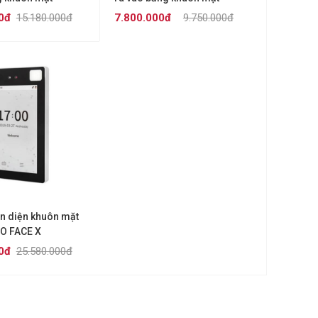
eedFace-H5
ZKTECO SpeedFace-H5L
0đ
15.180.000đ
7.800.000đ
9.750.000đ
ận diện khuôn mặt
O FACE X
0đ
25.580.000đ