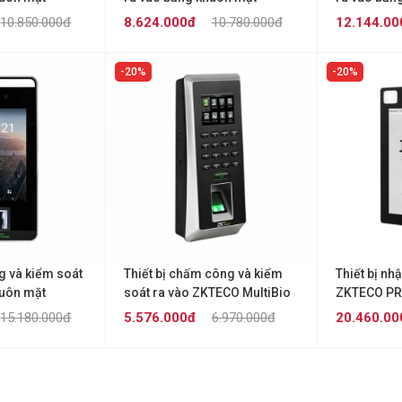
 E1-RFID
ZKTECO SmartAC1
ZKTECO Sp
10.850.000đ
8.624.000đ
10.780.000đ
12.144.00
20%
20%
 và kiểm soát
Thiết bị chấm công và kiểm
Thiết bị nh
huôn mặt
soát ra vào ZKTECO MultiBio
ZKTECO PR
Face-V5
800-H
15.180.000đ
5.576.000đ
6.970.000đ
20.460.00