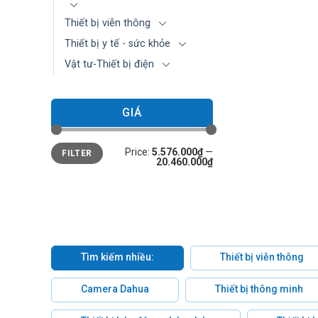
Thiết bị viễn thông
Thiết bị y tế - sức khỏe
Vật tư-Thiết bị điện
GIÁ
Min
Max
Price:
5.576.000₫
—
FILTER
price
price
20.460.000₫
Tìm kiếm nhiều:
Thiết bị viễn thông
Camera Dahua
Thiết bị thông minh