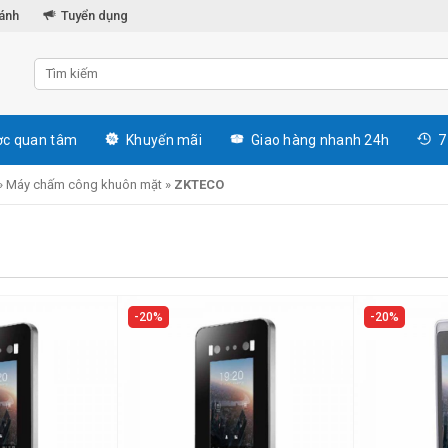
hánh
Tuyển dụng
c quan tâm
Khuyến mãi
Giao hàng nhanh 24h
7
»
Máy chấm công khuôn mặt
»
ZKTECO
20%
20%