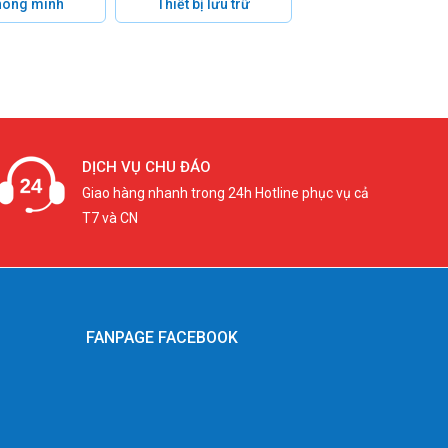
hông minh
Thiết bị lưu trữ
DỊCH VỤ CHU ĐÁO
Giao hàng nhanh trong 24h Hotline phục vụ cả
T7 và CN
FANPAGE FACEBOOK