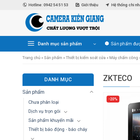
Skip
Hotline: 0942 54 51 53
Giới thiệu
Hệ thống chi n
to
content
Danh mục sản phẩm
Sản phẩm đượ
Trang chủ
»
Sản phẩm
»
Thiết bị kiểm soát cửa
»
Máy chấm công
ZKTECO
DANH MỤC
Sản phẩm
20%
Chưa phân loại
Dịch vụ trọn gói
Sản phẩm khuyến mãi
Thiết bị báo động - báo cháy