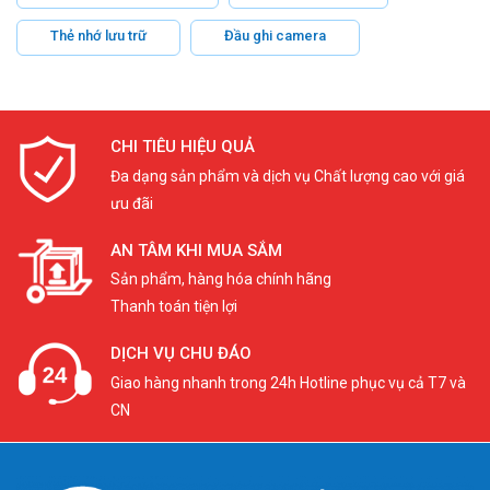
Thẻ nhớ lưu trữ
Đầu ghi camera
CHI TIÊU HIỆU QUẢ
Đa dạng sản phẩm và dịch vụ Chất lượng cao với giá
ưu đãi
AN TÂM KHI MUA SẮM
Sản phẩm, hàng hóa chính hãng
Thanh toán tiện lợi
DỊCH VỤ CHU ĐÁO
Giao hàng nhanh trong 24h Hotline phục vụ cả T7 và
CN