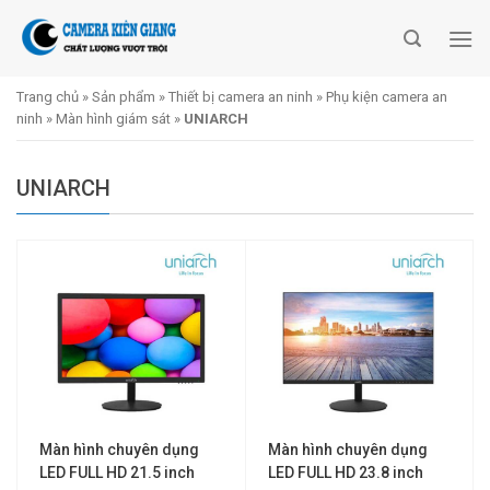
Skip
to
content
Trang chủ
»
Sản phẩm
»
Thiết bị camera an ninh
»
Phụ kiện camera an
ninh
»
Màn hình giám sát
»
UNIARCH
UNIARCH
Màn hình chuyên dụng
Màn hình chuyên dụng
LED FULL HD 21.5 inch
LED FULL HD 23.8 inch