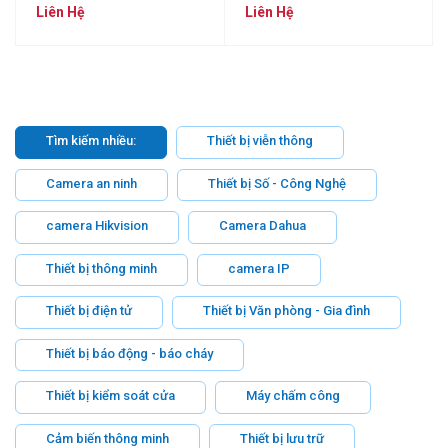
UNIARCH MT-22-L
UNIARCH MT-24-L
Liên Hệ
Liên Hệ
Tìm kiếm nhiều:
Thiết bị viễn thông
Camera an ninh
Thiết bị Số - Công Nghệ
camera Hikvision
Camera Dahua
Thiết bị thông minh
camera IP
Thiết bị điện tử
Thiết bị Văn phòng - Gia đình
Thiết bị báo động - báo cháy
Thiết bị kiểm soát cửa
Máy chấm công
Cảm biến thông minh
Thiết bị lưu trữ