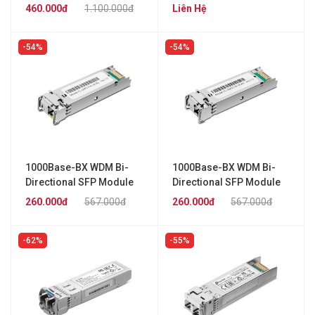
SM5220-1M
FC111A-20
460.000đ
1.100.000đ
Liên Hệ
54%
54%
1000Base-BX WDM Bi-
1000Base-BX WDM Bi-
Directional SFP Module
Directional SFP Module
TP-LINK TL-SM321A-2
TP-LINK TL-SM321B-2
260.000đ
567.000đ
260.000đ
567.000đ
62%
55%