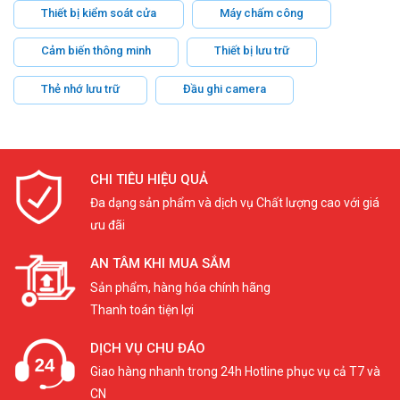
Thiết bị kiểm soát cửa
Máy chấm công
Cảm biến thông minh
Thiết bị lưu trữ
Thẻ nhớ lưu trữ
Đầu ghi camera
CHI TIÊU HIỆU QUẢ
Đa dạng sản phẩm và dịch vụ Chất lượng cao với giá
ưu đãi
AN TÂM KHI MUA SẮM
Sản phẩm, hàng hóa chính hãng
Thanh toán tiện lợi
DỊCH VỤ CHU ĐÁO
Giao hàng nhanh trong 24h Hotline phục vụ cả T7 và
CN