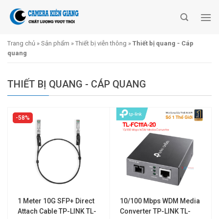
Skip
to
content
Trang chủ
»
Sản phẩm
»
Thiết bị viễn thông
»
Thiết bị quang - Cáp
quang
THIẾT BỊ QUANG - CÁP QUANG
58%
1 Meter 10G SFP+ Direct
10/100 Mbps WDM Media
Attach Cable TP-LINK TL-
Converter TP-LINK TL-