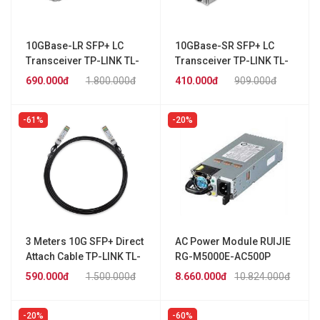
10GBase-LR SFP+ LC
10GBase-SR SFP+ LC
Transceiver TP-LINK TL-
Transceiver TP-LINK TL-
SM5110-LR
SM5110-SR
690.000đ
1.800.000đ
410.000đ
909.000đ
61%
20%
3 Meters 10G SFP+ Direct
AC Power Module RUIJIE
Attach Cable TP-LINK TL-
RG-M5000E-AC500P
SM5220-3M
590.000đ
1.500.000đ
8.660.000đ
10.824.000đ
20%
60%