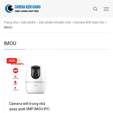
Skip
to
content
Trang chủ
»
Sản phẩm
»
Sản phẩm khuyến mãi
»
Camera Wifi Sale Sốc
»
IMOU
IMOU
42%
Camera wifi trong nhà
quay quét 3MP IMOU IPC-