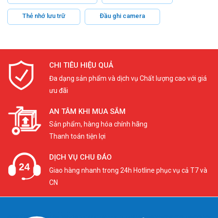
Thẻ nhớ lưu trữ
Đầu ghi camera
CHI TIÊU HIỆU QUẢ
Đa dạng sản phẩm và dịch vụ Chất lượng cao với giá
ưu đãi
AN TÂM KHI MUA SẮM
Sản phẩm, hàng hóa chính hãng
Thanh toán tiện lợi
DỊCH VỤ CHU ĐÁO
Giao hàng nhanh trong 24h Hotline phục vụ cả T7 và
CN