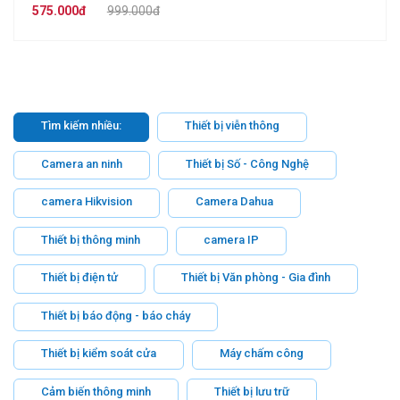
A32EP-L
575.000đ
999.000đ
Tìm kiếm nhiều:
Thiết bị viễn thông
Camera an ninh
Thiết bị Số - Công Nghệ
camera Hikvision
Camera Dahua
Thiết bị thông minh
camera IP
Thiết bị điện tử
Thiết bị Văn phòng - Gia đình
Thiết bị báo động - báo cháy
Thiết bị kiểm soát cửa
Máy chấm công
Cảm biến thông minh
Thiết bị lưu trữ