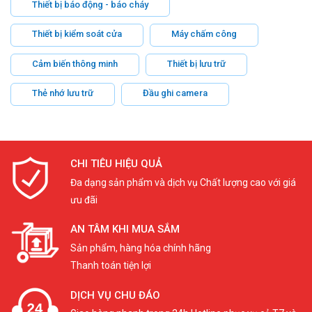
Thiết bị báo động - báo cháy
Thiết bị kiểm soát cửa
Máy chấm công
Cảm biến thông minh
Thiết bị lưu trữ
Thẻ nhớ lưu trữ
Đầu ghi camera
CHI TIÊU HIỆU QUẢ
Đa dạng sản phẩm và dịch vụ Chất lượng cao với giá
ưu đãi
AN TÂM KHI MUA SẮM
Sản phẩm, hàng hóa chính hãng
Thanh toán tiện lợi
DỊCH VỤ CHU ĐÁO