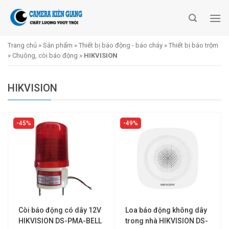
Skip
to
content
Trang chủ
»
Sản phẩm
»
Thiết bị báo động - báo cháy
»
Thiết bị báo trộm
»
Chuông, còi báo động
»
HIKVISION
HIKVISION
45%
49%
Còi báo động có dây 12V
Loa báo động không dây
HIKVISION DS-PMA-BELL
trong nhà HIKVISION DS-