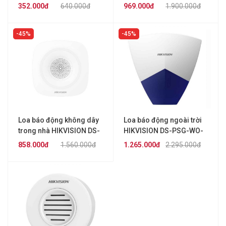
PS1-I-WB
352.000đ
640.000đ
969.000đ
1.900.000đ
45%
45%
Loa báo động không dây
Loa báo động ngoài trời
trong nhà HIKVISION DS-
HIKVISION DS-PSG-WO-
PSG-WI-433
433
858.000đ
1.560.000đ
1.265.000đ
2.295.000đ