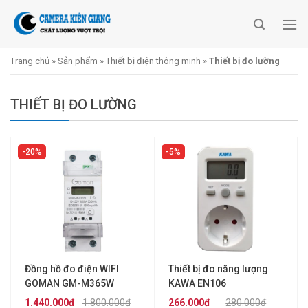
Skip
to
content
Trang chủ
»
Sản phẩm
»
Thiết bị điện thông minh
»
Thiết bị đo lường
THIẾT BỊ ĐO LƯỜNG
20%
5%
Đồng hồ đo điện WIFI
Thiết bị đo năng lượng
GOMAN GM-M365W
KAWA EN106
1.440.000đ
1.800.000đ
266.000đ
280.000đ