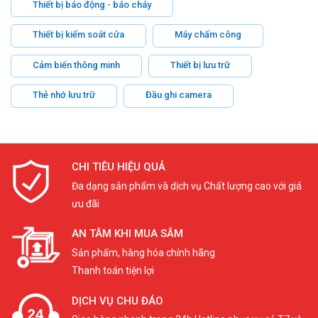
Thiết bị báo động - báo cháy
Thiết bị kiểm soát cửa
Máy chấm công
Cảm biến thông minh
Thiết bị lưu trữ
Thẻ nhớ lưu trữ
Đầu ghi camera
CHI TIÊU HIỆU QUẢ
Đa dạng sản phẩm và dịch vụ Chất lượng cao với giá
ưu đãi
AN TÂM KHI MUA SẮM
Sản phẩm, hàng hóa chính hãng
Thanh toán tiện lợi
DỊCH VỤ CHU ĐÁO