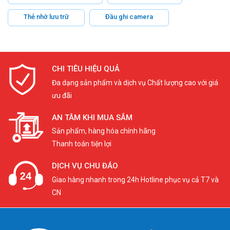
Thẻ nhớ lưu trữ
Đầu ghi camera
CHI TIÊU HIỆU QUẢ
Đa dạng sản phẩm và dịch vụ Chất lượng cao với giá
ưu đãi
AN TÂM KHI MUA SẮM
Sản phẩm, hàng hóa chính hãng
Thanh toán tiện lợi
DỊCH VỤ CHU ĐÁO
Giao hàng nhanh trong 24h Hotline phục vụ cả T7 và
CN